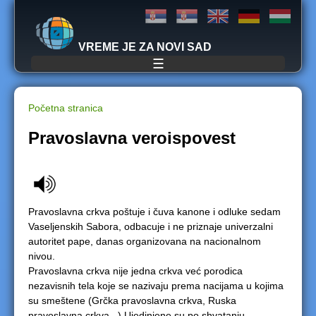
Jump to navigation
VREME JE ZA NOVI SAD
☰
Početna stranica
Y
Pravoslavna veroispovest
o
u
Pravoslavna crkva poštuje i čuva kanone i odluke sedam
a
Vaseljenskih Sabora, odbacuje i ne priznaje univerzalni
autoritet pape, danas organizovana na nacionalnom
r
nivou.
Pravoslavna crkva nije jedna crkva već porodica
e
nezavisnih tela koje se nazivaju prema nacijama u kojima
su smeštene (Grčka pravoslavna crkva, Ruska
h
pravoslavna crkva...) Ujedinjene su po shvatanju