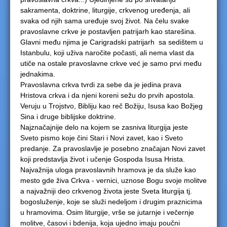
sakramenta, doktrine, liturgije, crkvenog uređenja, ali
e
svaka od njih sama uređuje svoj život. Na čelu svake
pravoslavne crkve je postavljen patrijarh kao starešina.
r
Glavni među njima je Carigradski patrijarh sa sedištem u
Istanbulu, koji uživa naročite počasti, ali nema vlast da
e
utiče na ostale pravoslavne crkve već je samo prvi među
jednakima.
Pravoslavna crkva tvrdi za sebe da je jedina prava
Hristova crkva i da njeni koreni sežu do prvih apostola.
Veruju u Trojstvo, Bibliju kao reč Božiju, Isusa kao Božjeg
Sina i druge biblijske doktrine.
Najznačajnije delo na kojem se zasniva liturgija jeste
Sveto pismo koje čini Stari i Novi zavet, kao i Sveto
predanje. Za pravoslavlje je posebno značajan Novi zavet
koji predstavlja život i učenje Gospoda Isusa Hrista.
Najvažnija uloga pravoslavnih hramova je da služe kao
mesto gde živa Crkva - vernici, uznose Bogu svoje molitve
a najvažniji deo crkvenog života jeste Sveta liturgija tj.
bogosluženje, koje se služi nedeljom i drugim praznicima
u hramovima. Osim liturgije, vrše se jutarnje i večernje
molitve, časovi i bdenija, koja ujedno imaju poučni