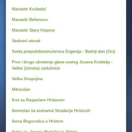
Manastir Krušedol
Manastir Bešenovo
Manastir Staro Hopovo
Vaskrsni utorak
Sveta prepodobnomučenica Evgenija - Badnji dan (Oci)
Prvo i drugo obretenje glave svetog Jovana Krstitelja -
Velike (zimske) zadušnice
Velika Gospojina
Mitrovdan
Krst sa Raspećem Hristovim
Ikonostas sa scenama Stradanja Hristovih
Ikona Bogorodica s Hristom
Ikona sv. Jovana Preteče sa žitijem