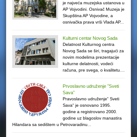
je najveća muzejska ustanova u
e
AP Vojvodini. Osnivač Muzeja je
Skupština AP Vojvodine, a
r
osnivačka prava vrši Vlada AP...
e
Kulturni centar Novog Sada
Delatnost Kulturnog centra
Novog Sada se širi, tragajući za
novim modelima prezentacije
kulturne delatnosti, vodeći
računa, pre svega, o kvalitetu....
Prvoslavno udruženje "Sveti
Sava"
Pravoslavno udruženje“ Sveti
Sava“ je osnovano 1995.
godine a registrovano 2000.
godine uz blagoslov manastira
Hilandara sa sedištem u Petrovaradinu...