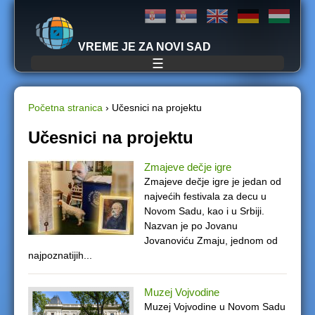
Jump to navigation
VREME JE ZA NOVI SAD
☰
Početna stranica
›
Učesnici na projektu
Y
Učesnici na projektu
o
Zmajeve dečje igre
Zmajeve dečje igre je jedan od
u
najvećih festivala za decu u
Novom Sadu, kao i u Srbiji.
a
Nazvan je po Jovanu
Jovanoviću Zmaju, jednom od
r
najpoznatijih...
e
Muzej Vojvodine
h
Muzej Vojvodine u Novom Sadu