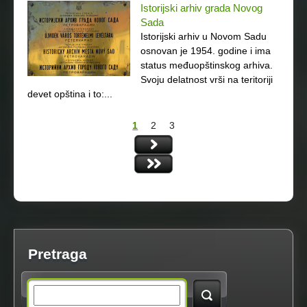
Istorijski arhiv grada Novog
Sada
Istorijski arhiv u Novom Sadu
osnovan je 1954. godine i ima
status međuopštinskog arhiva.
Svoju delatnost vrši na teritoriji
devet opština i to:...
1
2
3
P
a
g
e
s
Pretraga
S