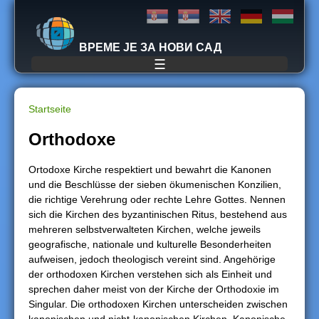
Jump to navigation
ВРЕМЕ ЈЕ ЗА НОВИ САД
☰
Startseite
S
Orthodoxe
i
Ortodoxe Kirche respektiert und bewahrt die Kanonen
und die Beschlüsse der sieben ökumenischen Konzilien,
e
die richtige Verehrung oder rechte Lehre Gottes. Nennen
sich die Kirchen des byzantinischen Ritus, bestehend aus
s
mehreren selbstverwalteten Kirchen, welche jeweils
geografische, nationale und kulturelle Besonderheiten
i
aufweisen, jedoch theologisch vereint sind. Angehörige
der orthodoxen Kirchen verstehen sich als Einheit und
n
sprechen daher meist von der Kirche der Orthodoxie im
Singular. Die orthodoxen Kirchen unterscheiden zwischen
d