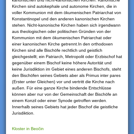
kanonischen und nicht-kanonischen Kirchen. Kanonische
Kirchen sind autokephale und autonome Kirchen, die in
h
voller Kommunion mit dem ökumenischen Patriarchat von
Konstantinopel und den anderen kanonischen Kirchen
i
stehen. Nicht-kanonische Kirchen haben sich irgendwann
aus theologischen oder politischen Gründen von der
e
Kommunion mit dem ökumenischen Patriarchat oder
einer kanonischen Kirche getrennt.In den orthodoxen
r
Kirchen sind alle Bischöfe rechtlich und geistlich
gleichgestellt; ein Patriarch, Metropolit oder Erzbischof hat
gegenüber einem Bischof keine höhere Autorität und
keine Jurisdiktion im Gebiet eines anderen Bischofs, steht
den Bischöfen seines Gebiets aber als Primus inter pares
(Erster unter Gleichen) vor und vertritt die Kirche nach
außen. Für eine ganze Kirche bindende Entschlüsse
können aber nur von der Gemeinschaft der Bischöfe an
einem Konzil oder einer Synode getroffen werden.
Innerhalb seines Gebiets hat jeder Bischof die geistliche
Jurisdiktion.
Kloster in Beočin