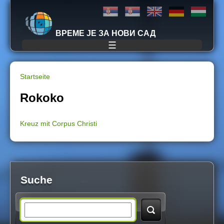
Jump to navigation
ВРЕМЕ ЈЕ ЗА НОВИ САД
☰
Startseite
S
Rokoko
i
Kreuz mit Corpus Christi
e
s
i
Suche
n
S
d