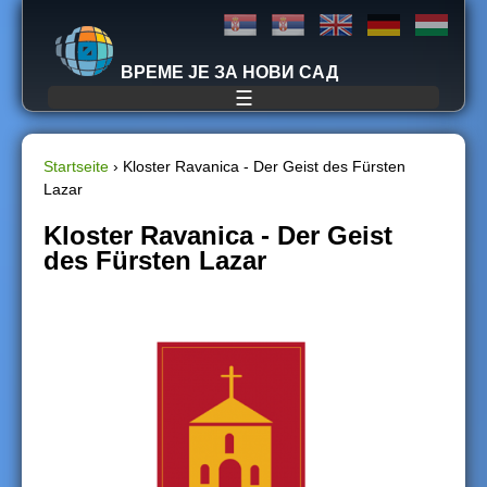
Jump to navigation
ВРЕМЕ ЈЕ ЗА НОВИ САД
☰
Startseite
›
Kloster Ravanica - Der Geist des Fürsten
Lazar
S
Kloster Ravanica - Der Geist
i
des Fürsten Lazar
e
s
i
n
d