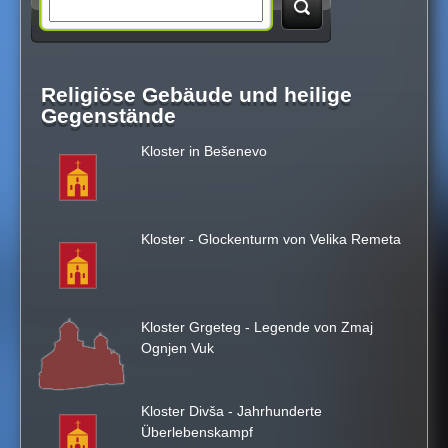
S
e
Religiöse Gebäude und heilige
a
Gegenstände
Kloster in Bešenevo
r
c
Kloster - Glockenturm von Velika Remeta
h
t
Kloster Grgeteg - Legende von Zmaj
Ognjen Vuk
h
i
Kloster Divša - Jahrhunderte
Überlebenskampf
s