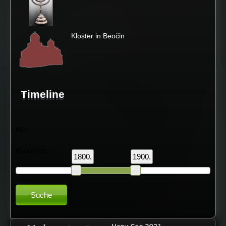
Kloster in Beočin
Timeline
Min
Maximum
1800.
1900.