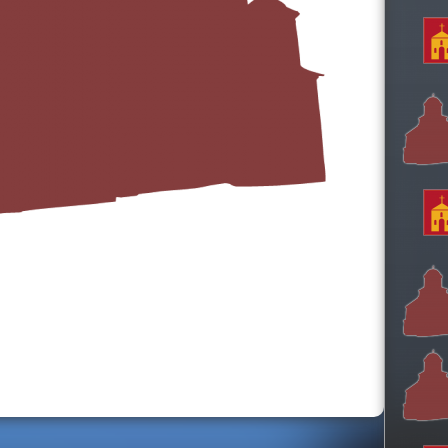
h
t
h
i
s
s
i
t
e