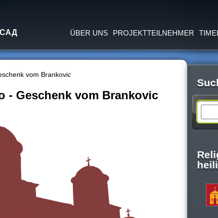
Jump to navigation
 САД
ÜBER UNS
PROJEKTTEILNEHMER
TIME
Geschenk vom Brankovic
Suc
vo - Geschenk vom Brankovic
S
e
Rel
a
hei
r
c