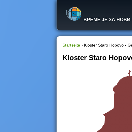
ВРЕМЕ ЈЕ ЗА НОВИ
Startseite
›
Kloster Staro Hopovo - 
S
Kloster Staro Hopo
i
e
s
i
n
d