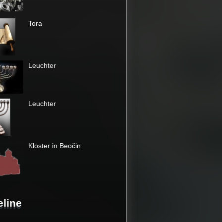
Tora
Leuchter
Leuchter
Kloster in Beočin
eline