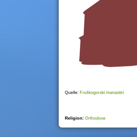
h
i
e
r
Quelle:
Fruškogorski manastiri
Religion:
Orthodoxe