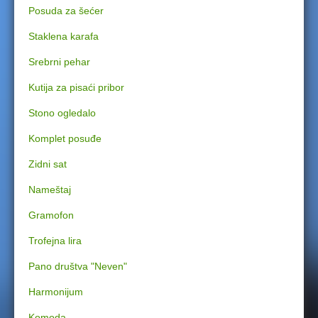
Posuda za šećer
e
Staklena karafa
r
Srebrni pehar
e
Kutija za pisaći pribor
Stono ogledalo
Komplet posuđe
Zidni sat
Nameštaj
Gramofon
Trofejna lira
Pano društva "Neven"
Harmonijum
Komoda