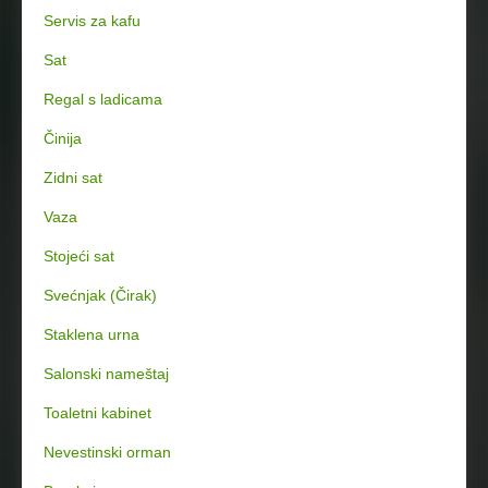
Servis za kafu
Sat
Regal s ladicama
Činija
Zidni sat
Vaza
Stojeći sat
Svećnjak (Čirak)
Staklena urna
Salonski nameštaj
Toaletni kabinet
Nevestinski orman