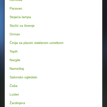
Paravan
Stojeća lampa
Stočić za šivenje
Orman
Činija sa plavim staklenim umetkom
Tepih
Nargile
Nameštaj
Salonsko ogledalo
Čaša
Luster
Žardinjera