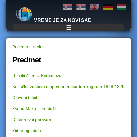
Jump to navigation
VREME JE ZA NOVI SAD
☰
Početna stranica
Y
Predmet
o
Rimski šlem iz Berkasova
u
Kozačka zastava u spomen rusko-turskog rata 1828-1829
a
Crkveni tekstil
r
Zvona Marije Trandafil
e
Dekorativni paravan
Zidno ogledalo
h