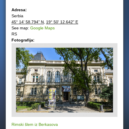
Adresa:
Serbia
45° 14' 58.794" N
,
19° 50' 12.642" E
See map:
Google Maps
RS
Fotografija:
Rimski šlem iz Berkasova