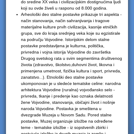
do sredine XX veka i civilizacijskim dostignućima ljudi
koji su ovde živeli u rasponu od 8.000 godina.
Arheološki deo stalne postavke prikazuje tri aspekta -
način stanovanja, način sahranjivanja i tragove
materijalne kulture prvih civilizacija, kasnije etničkih
grupa, sve do kraja srednjeg veka koje su egzistirale
na području Vojvodine. Istorijskim delom stalne
postavke predstavljena je kulturna, politička,
privredna i vojna istorija Vojvodine do završetka
Drugog svetskog rata u svim segmentima društvenog
života (zdravstvo, školstvo,duhovni život, likovna i
primenjena umetnost, fizička kultura i sport, privreda,
zanatstvo...). Etnološki deo stalne postavke
ukomponovan je u sledeće tematske celine: narodna
arhitektura Vojvodine (ruralna) vojvođansko selo -
privreda, tkanje i predenje kao oznaka delatnosti
žene Vojvodine, stanovanja, običajni život i nošnje
naroda Vojvodine. Postavka je smeštena u
dvezgrade Muzeja u Novom Sadu. Pored stalne
postavke, Muzej organizuje izložbe na određene
teme - tematske izložbe - iz sopstvenih zbirki i
gostujuće izložbe iz drugih muzeja iz zemlje i