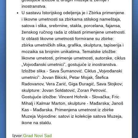
inostranstva.
U sastavu Istorijskog odeljenja je i Zbirka primenjene
i likovne umetnosti sa zbirkama stilskog nameštaja,
satova i slika, srebrnine, stakla, porcelana, fajansa,
ženskog ručnog rada iz oblasti primenjene umetnosti.
Iz oblasti likovne umetnosti formirane su zbirke:
zbirka umetničkih slika, grafika, skulptura, tapiserija i
mozaika sa brojnim unikatima. Tematske izložbe:
likovne umetosti, primenje umetnosti, autorske, ciklus
„Vojvođanski umetnici”, gostujuće iz inostranstva.
Izložbe slika - Sava Šumanović. Ciklus „Vojvođanski
umetnici”: Jovan Bikicki, Petar Mojak, Štefica
Radovanov, Vera Zarić, Giga Đuragić, Sava Stojkov;
skulpture: Jovan Soldatović, Zoran Petrović.
Gostujuće izložbe: Vincent Hohnik - Slovačka; Fric
Mihalj i Kalmar Marton, skulpture - Mađarska; Janoš
Kas - Mađarska. Primenjena umetnost iz zbirke
Muzeja Vojvodine: satovi iz kolekcije satova Muzeja,
ikone na staklu.
Izvor:
Grad Novi Sad