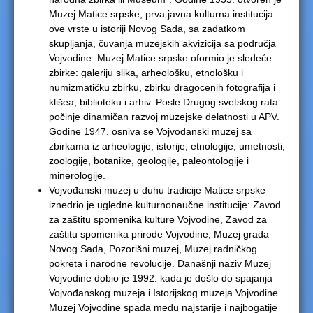
Muzej Matice srpske, prva javna kulturna institucija
e
ove vrste u istoriji Novog Sada, sa zadatkom
skupljanja, čuvanja muzejskih akvizicija sa područja
r
Vojvodine. Muzej Matice srpske oformio je sledeće
zbirke: galeriju slika, arheološku, etnološku i
e
numizmatičku zbirku, zbirku dragocenih fotografija i
klišea, biblioteku i arhiv. Posle Drugog svetskog rata
počinje dinamičan razvoj muzejske delatnosti u APV.
Godine 1947. osniva se Vojvođanski muzej sa
zbirkama iz arheologije, istorije, etnologije, umetnosti,
zoologije, botanike, geologije, paleontologije i
minerologije.
Vojvođanski muzej u duhu tradicije Matice srpske
iznedrio je ugledne kulturnonaučne institucije: Zavod
za zaštitu spomenika kulture Vojvodine, Zavod za
zaštitu spomenika prirode Vojvodine, Muzej grada
Novog Sada, Pozorišni muzej, Muzej radničkog
pokreta i narodne revolucije. Današnji naziv Muzej
Vojvodine dobio je 1992. kada je došlo do spajanja
Vojvođanskog muzeja i Istorijskog muzeja Vojvodine.
Muzej Vojvodine spada među najstarije i najbogatije