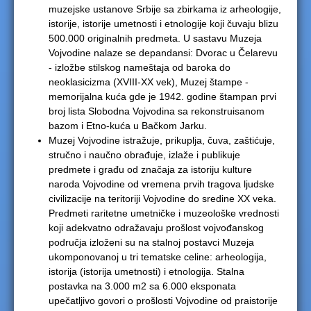
muzejske ustanove Srbije sa zbirkama iz arheologije,
istorije, istorije umetnosti i etnologije koji čuvaju blizu
500.000 originalnih predmeta. U sastavu Muzeja
Vojvodine nalaze se depandansi: Dvorac u Čelarevu
- izložbe stilskog nameštaja od baroka do
neoklasicizma (XVIII-XX vek), Muzej štampe -
memorijalna kuća gde je 1942. godine štampan prvi
broj lista Slobodna Vojvodina sa rekonstruisanom
bazom i Etno-kuća u Bačkom Jarku.
Muzej Vojvodine istražuje, prikuplja, čuva, zaštićuje,
stručno i naučno obrađuje, izlaže i publikuje
predmete i građu od značaja za istoriju kulture
naroda Vojvodine od vremena prvih tragova ljudske
civilizacije na teritoriji Vojvodine do sredine XX veka.
Predmeti raritetne umetničke i muzeološke vrednosti
koji adekvatno odražavaju prošlost vojvođanskog
područja izloženi su na stalnoj postavci Muzeja
ukomponovanoj u tri tematske celine: arheologija,
istorija (istorija umetnosti) i etnologija. Stalna
postavka na 3.000 m2 sa 6.000 eksponata
upečatljivo govori o prošlosti Vojvodine od praistorije