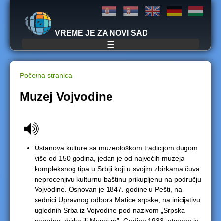
Jump to navigation
VREME JE ZA NOVI SAD
☰
Početna stranica
Y
Muzej Vojvodine
o
u
Ustanova kulture sa muzeološkom tradicijom dugom
a
više od 150 godina, jedan je od najvećih muzeja
kompleksnog tipa u Srbiji koji u svojim zbirkama čuva
r
neprocenjivu kulturnu baštinu prikupljenu na području
Vojvodine. Osnovan je 1847. godine u Pešti, na
e
sednici Upravnog odbora Matice srpske, na inicijativu
uglednih Srba iz Vojvodine pod nazivom „Srpska
h
narodna zbirka ili Museum”. Godine 1933. otvoren je