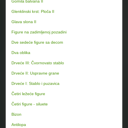
Gomila balvana II
Glenklinski krst: Ploča II
Glava slona II
Figure na zadimljenoj pozadini
Dve sedeće figure sa decom
Dva oblika
Drveće III: Čvornovato stablo
Drveće II: Uspravne grane
Drveće I: Stablo i puzavica
Četiri ležeće figure
Četiri figure - siluete
Bizon
Antilopa