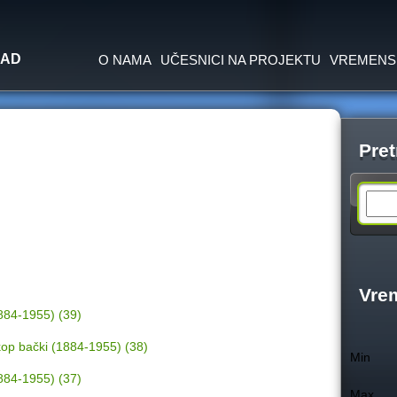
Jump to navigation
SAD
O NAMA
UČESNICI NA PROJEKTU
VREMENS
Pret
S
e
a
Vre
(1884-1955) (39)
r
iskop bački (1884-1955) (38)
Min
c
(1884-1955) (37)
Max