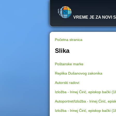
VREME JE ZA NOVI 
Početna stranica
Y
Slika
o
Poštanske marke
u
Replika Dušanovog zakonika
a
Autorski radovi
r
Izložba - Irinej Ćirić, episkop bački 
e
Autoportret/Izložba - Irinej Ćirić, ep
Izložba - Irinej Ćirić, episkop bački 
h