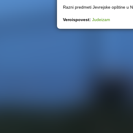
Razni predmeti Jevrejske opštine u 
Veroispovest:
Judeizam