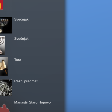
Svećnjak
Svećnjak
Tora
Razni predmeti
Manastir Staro Hopovo