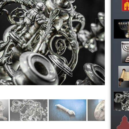
h
t
h
i
s
s
i
t
e