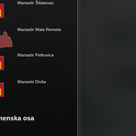
Manastir Šišatovac
Manastir Mala Remeta
Manastir Petkovica
Manastir Divša
menska osa