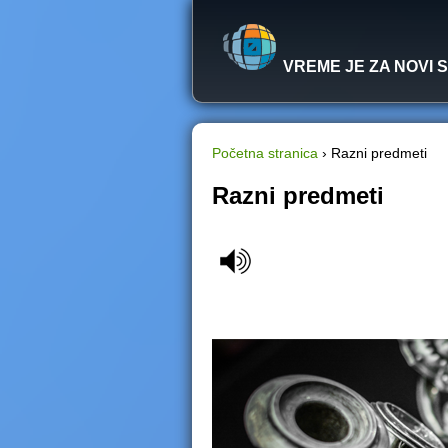
VREME JE ZA NOVI 
Početna stranica
›
Razni predmeti
Y
Razni predmeti
o
u
a
r
e
h