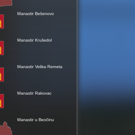
Manastir Bešenovo
Manastir Krušedol
Manastir Velika Remeta
Manastir Rakovac
Manastir u Beočinu