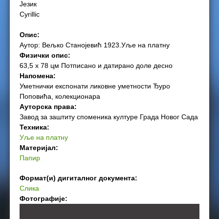
Језик
e
Cyrillic
r
Опис:
Аутор: Вељко Станојевић 1923.Уље на платну
e
Физички опис:
63,5 х 78 цм Потписано и датирано доле десно
Напомена:
Уметнички експонати ликовне уметности Ђуро
Поповића, колекционара
Ауторска права:
Завод за заштиту споменика културе Града Новог Сада
Техника:
Уље на платну
Материјал:
Папир
Формат(и) дигиталног документа:
Слика
Фотографије: