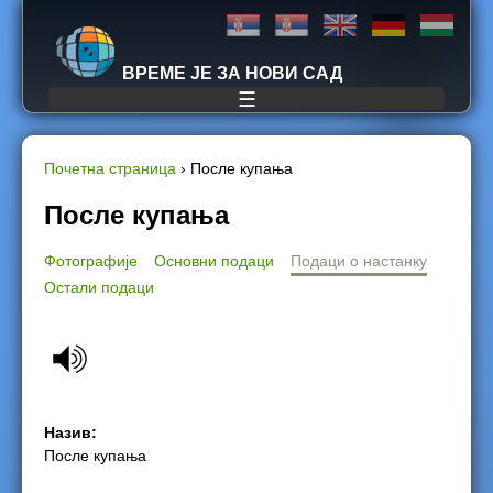
Jump to navigation
ВРЕМЕ ЈЕ ЗА НОВИ САД
☰
Почетна страница
›
После купања
Y
После купања
o
Фотографије
Основни подаци
Подаци о настанку
Остали подаци
u
a
r
e
Назив:
После купања
h