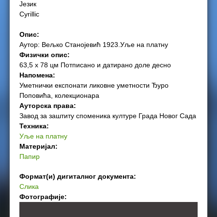
Језик
e
Cyrillic
r
Опис:
Аутор: Вељко Станојевић 1923.Уље на платну
e
Физички опис:
63,5 х 78 цм Потписано и датирано доле десно
Напомена:
Уметнички експонати ликовне уметности Ђуро
Поповића, колекционара
Ауторска права:
Завод за заштиту споменика културе Града Новог Сада
Техника:
Уље на платну
Материјал:
Папир
Формат(и) дигиталног документа:
Слика
Фотографије: