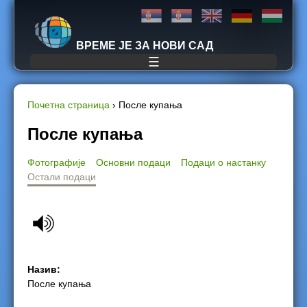
Jump to navigation
ВРЕМЕ ЈЕ ЗА НОВИ САД
☰
Почетна страница
›
После купања
Y
После купања
o
Фотографије
Основни подаци
Подаци о настанку
Остали подаци
u
a
r
e
Назив:
После купања
h