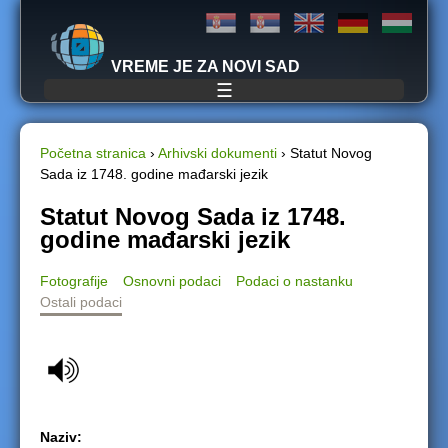
Jump to navigation
VREME JE ZA NOVI SAD
☰
Početna stranica
›
Arhivski dokumenti
›
Statut Novog
Sada iz 1748. godine mađarski jezik
Y
Statut Novog Sada iz 1748.
o
godine mađarski jezik
u
Fotografije
Osnovni podaci
Podaci o nastanku
Ostali podaci
a
r
e
h
Naziv: