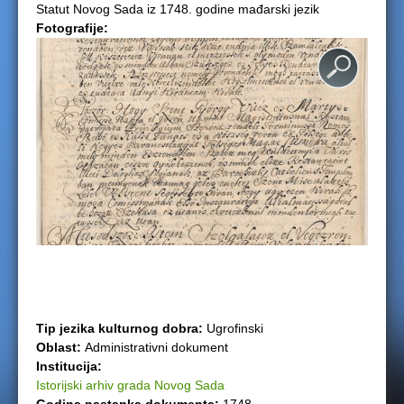
Statut Novog Sada iz 1748. godine mađarski jezik
e
Fotografije:
r
e
Tip jezika kulturnog dobra:
Ugrofinski
Oblast:
Administrativni dokument
Institucija:
Istorijski arhiv grada Novog Sada