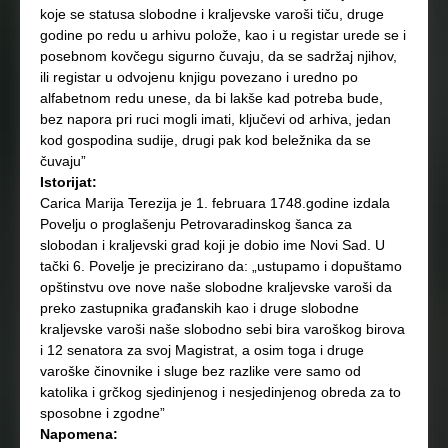
koje se statusa slobodne i kraljevske varoši tiču, druge
godine po redu u arhivu polože, kao i u registar urede se i
posebnom kovčegu sigurno čuvaju, da se sadržaj njihov,
ili registar u odvojenu knjigu povezano i uredno po
alfabetnom redu unese, da bi lakše kad potreba bude,
bez napora pri ruci mogli imati, ključevi od arhiva, jedan
kod gospodina sudije, drugi pak kod beležnika da se
čuvaju”
Istorijat:
Carica Marija Terezija je 1. februara 1748.godine izdala
Povelju o proglašenju Petrovaradinskog šanca za
slobodan i kraljevski grad koji je dobio ime Novi Sad. U
tački 6. Povelje je precizirano da: „ustupamo i dopuštamo
opštinstvu ove nove naše slobodne kraljevske varoši da
preko zastupnika građanskih kao i druge slobodne
kraljevske varoši naše slobodno sebi bira varoškog birova
i 12 senatora za svoj Magistrat, a osim toga i druge
varoške činovnike i sluge bez razlike vere samo od
katolika i grčkog sjedinjenog i nesjedinjenog obreda za to
sposobne i zgodne”
Napomena: