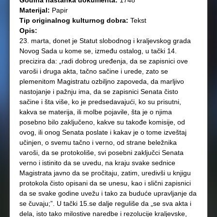
Godina nastanka dokumenta:
1748
Materijal:
Papir
Tip originalnog kulturnog dobra:
Tekst
Opis:
23. marta, donet je Statut slobodnog i kraljevskog grada
Novog Sada u kome se, između ostalog, u tački 14.
precizira da: „radi dobrog uređenja, da se zapisnici ove
varoši i druga akta, tačno sačine i urede, zato se
plemenitom Magistratu ozbiljno zapoveda, da marljivo
nastojanje i pažnju ima, da se zapisnici Senata čisto
sačine i šta više, ko je predsedavajući, ko su prisutni,
kakva se materija, ili molbe pojavile, šta je o njima
posebno bilo zaključeno, kakve su takođe komisije, od
ovog, ili onog Senata poslate i kakav je o tome izveštaj
učinjen, o svemu tačno i verno, od strane beležnika
varoši, da se protokoliše, svi posebni zaključci Senata
verno i istinito da se uvedu, na kraju svake sednice
Magistrata javno da se pročitaju, zatim, uredivši u knjigu
protokola čisto opisani da se unesu, kao i slični zapisnici
da se svake godine uvežu i tako za buduće upravljanje da
se čuvaju;”. U tački 15.se dalje reguliše da „se sva akta i
dela, isto tako milostive naredbe i rezolucije kraljevske,