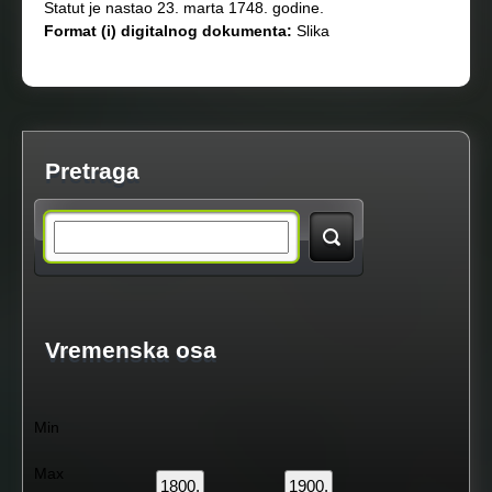
Statut je nastao 23. marta 1748. godine.
Format (i) digitalnog dokumenta:
Slika
Pretraga
S
e
a
Vremenska osa
r
Min
c
Max
1800.
1900.