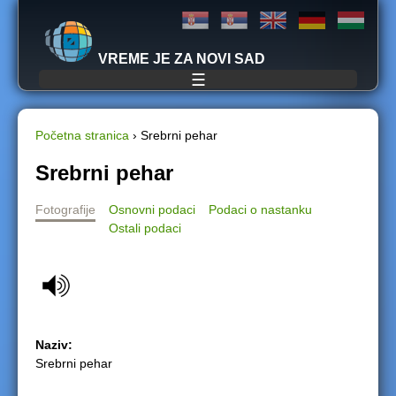
Jump to navigation
VREME JE ZA NOVI SAD
☰
Početna stranica
›
Srebrni pehar
Y
Srebrni pehar
o
Fotografije
Osnovni podaci
Podaci o nastanku
Ostali podaci
u
a
r
Naziv:
e
Srebrni pehar
h