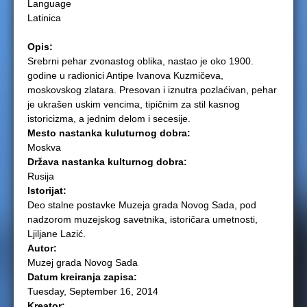
Language
Latinica
e
Opis:
r
Srebrni pehar zvonastog oblika, nastao je oko 1900.
godine u radionici Antipe Ivanova Kuzmičeva,
e
moskovskog zlatara. Presovan i iznutra pozlaćivan, pehar
je ukrašen uskim vencima, tipičnim za stil kasnog
istoricizma, a jednim delom i secesije.
Mesto nastanka kuluturnog dobra:
Moskva
Država nastanka kulturnog dobra:
Rusija
Istorijat:
Deo stalne postavke Muzeja grada Novog Sada, pod
nadzorom muzejskog savetnika, istoričara umetnosti,
Ljiljane Lazić.
Autor:
Muzej grada Novog Sada
Datum kreiranja zapisa:
Tuesday, September 16, 2014
Kreator: