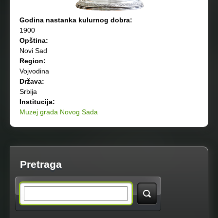
Godina nastanka kulurnog dobra:
1900
Opština:
Novi Sad
Region:
Vojvodina
Država:
Srbija
Institucija:
Muzej grada Novog Sada
Pretraga
S
e