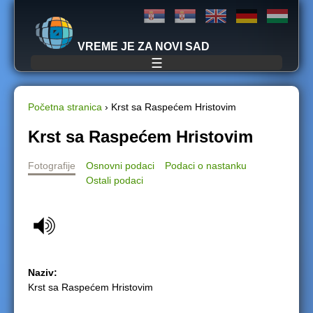
Jump to navigation
VREME JE ZA NOVI SAD
☰
Početna stranica
›
Krst sa Raspećem Hristovim
Y
Krst sa Raspećem Hristovim
o
Fotografije
Osnovni podaci
Podaci o nastanku
Ostali podaci
u
a
r
Naziv:
e
Krst sa Raspećem Hristovim
h