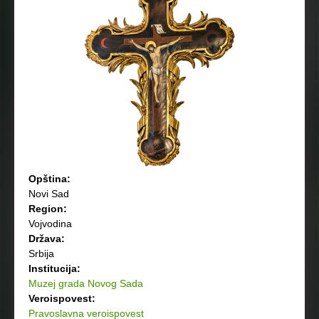
Opština:
Novi Sad
Region:
Vojvodina
Država:
Srbija
Institucija:
Muzej grada Novog Sada
Veroispovest:
Pravoslavna veroispovest