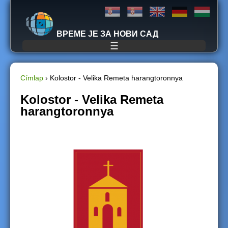
Jump to navigation
ВРЕМЕ ЈЕ ЗА НОВИ САД
☰
Címlap
›
Kolostor - Velika Remeta harangtoronnya
J
Kolostor - Velika Remeta
harangtoronnya
e
l
e
n
l
e