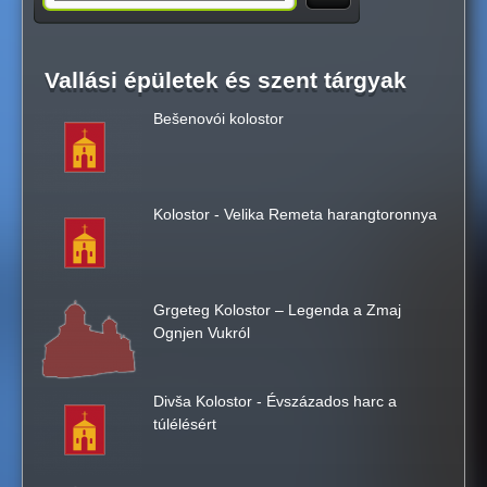
e
Vallási épületek és szent tárgyak
a
Bešenovói kolostor
r
c
Kolostor - Velika Remeta harangtoronnya
h
t
Grgeteg Kolostor – Legenda a Zmaj
Ognjen Vukról
h
Divša Kolostor - Évszázados harc a
i
túlélésért
s