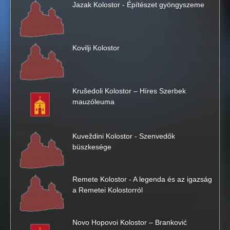
Jazak Kolostor - Építészet gyöngyszeme
s
i
Kovilji Kolostor
t
e
Krušedoli Kolostor – Híres Szerbek
mauzóleuma
Kuveždini Kolostor - Szenvedők
büszkesége
Remete Kolostor - A legenda és az igazság
a Remetei Kolostorról
Novo Hopovoi Kolostor – Branković