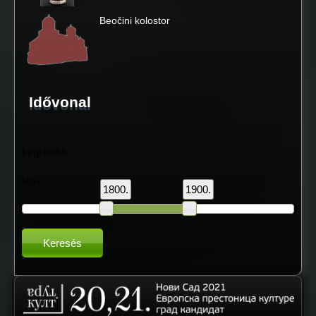
Beočini kolostor
Idővonal
Legkisebb
Max
1800.
1900.