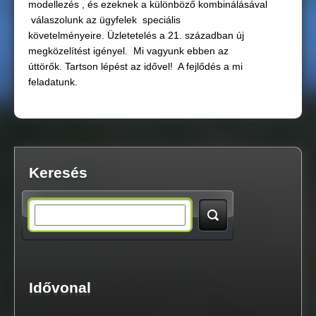
modellezés , és ezeknek a különböző kombinálásával
g
válaszolunk az ügyfelek speciális
követelményeire.
Üzletetelés a 21. században új
i
megközelítést igényel. Mi vagyunk ebben az
úttörők.
Tartson lépést az idővel! A fejlődés a mi
h
feladatunk.
e
l
y
Keresés
S
e
a
Idővonal