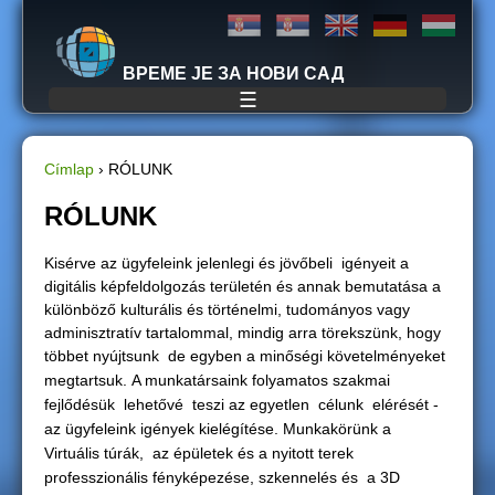
Jump to navigation
ВРЕМЕ ЈЕ ЗА НОВИ САД
☰
Címlap
›
RÓLUNK
J
RÓLUNK
e
Kisérve az ügyfeleink jelenlegi és jövőbeli igényeit a
digitális képfeldolgozás területén és annak bemutatása a
l
különböző kulturális és történelmi, tudományos vagy
adminisztratív tartalommal, mindig arra törekszünk, hogy
e
többet nyújtsunk de egyben a minőségi követelményeket
megtartsuk.
A munkatársaink folyamatos szakmai
n
fejlődésük lehetővé teszi az egyetlen célunk elérését -
az ügyfeleink igények kielégítése.
Munkakörünk a
l
Virtuális túrák, az épületek és a nyitott terek
professzionális fényképezése, szkennelés és a 3D
e