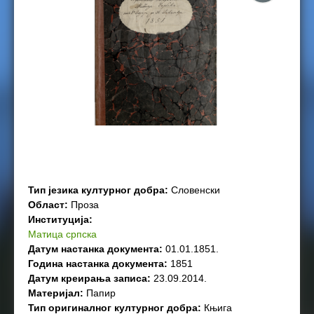
e
r
e
Тип језика културног добра:
Словенски
Област:
Проза
Институција:
Матица српска
Датум настанка документа:
01.01.1851.
Година настанка документа:
1851
Датум креирања записа:
23.09.2014.
Материјал:
Папир
Тип оригиналног културног добра:
Књига