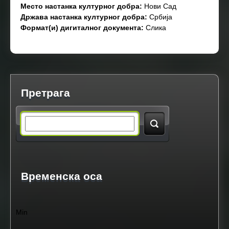
Место настанка културног добра:
Нови Сад
Држава настанка културног добра:
Србија
Формат(и) дигиталног документа:
Слика
Претрага
S
e
a
Временска оса
r
Min
c