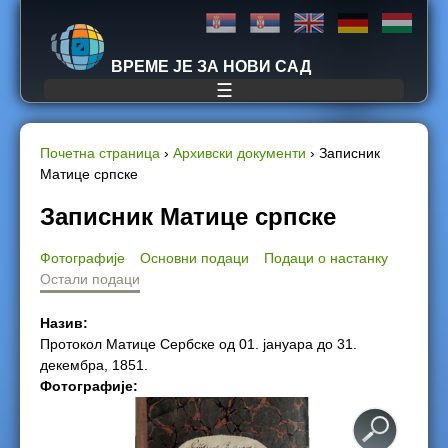
Jump to navigation
ВРЕМЕ ЈЕ ЗА НОВИ САД
☰
Почетна страница
›
Архивски документи
›
Записник
Матице српске
Y
Записник Матице српске
o
Фотографије
Основни подаци
Подаци о настанку
u
Остали подаци
a
Назив:
Протокол Матице Сербске од 01. јануара до 31.
r
декембра, 1851.
Фотографије:
e
h