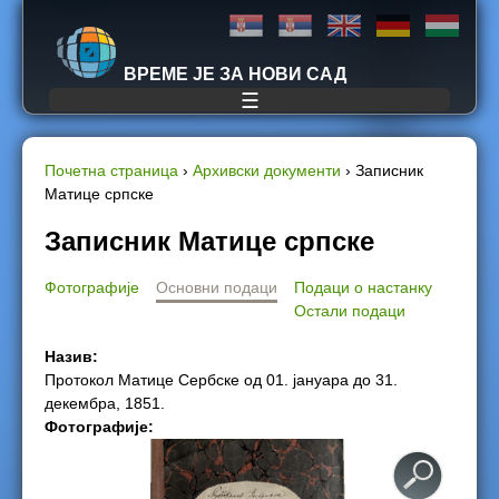
Jump to navigation
ВРЕМЕ ЈЕ ЗА НОВИ САД
☰
Почетна страница
›
Архивски документи
›
Записник
Матице српске
Y
Записник Матице српске
o
Фотографије
Основни подаци
Подаци о настанку
u
Остали подаци
a
Назив:
Протокол Матице Сербске од 01. јануара до 31.
r
декембра, 1851.
Фотографије:
e
h