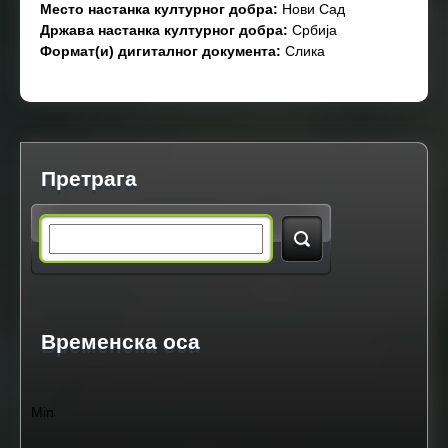
Место настанка културног добра:
Нови Сад
Држава настанка културног добра:
Србија
Формат(и) дигиталног документа:
Слика
Претрага
S
e
a
Временска оса
r
Min
c