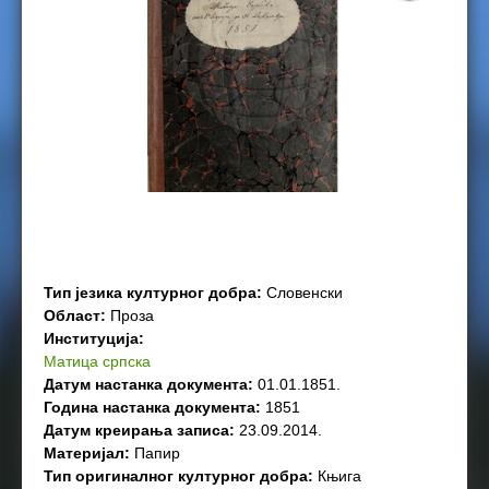
e
r
e
Тип језика културног добра:
Словенски
Област:
Проза
Институција:
Матица српска
Датум настанка документа:
01.01.1851.
Година настанка документа:
1851
Датум креирања записа:
23.09.2014.
Материјал:
Папир
Тип оригиналног културног добра:
Књига