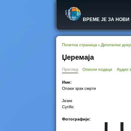
ВРЕМЕ ЈЕ ЗА НОВИ
Почетна страница
›
Дигитални док
Y
Џеремаја
o
Преглед
Описни подаци
Аудио 
u
Име:
Опаки зрак смрти
a
Језик
r
Cyrillic
e
Фотографије:
h