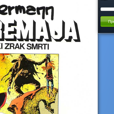
h
t
h
i
s
s
i
t
e