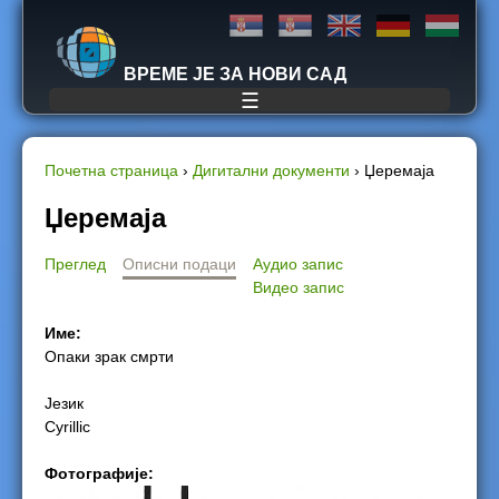
Jump to navigation
ВРЕМЕ ЈЕ ЗА НОВИ САД
☰
Почетна страница
›
Дигитални документи
›
Џеремаја
Y
Џеремаја
o
Преглед
Описни подаци
Аудио запис
Видео запис
u
Име:
a
Опаки зрак смрти
r
Језик
Cyrillic
e
Фотографије:
h