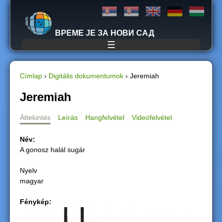
Jump to navigation
ВРЕМЕ ЈЕ ЗА НОВИ САД
☰
Címlap
›
Digitális dokumentumok
›
Jeremiah
J
Jeremiah
e
Áttekintés
Leírás
Hangfelvétel
Videófelvétel
l
Név:
A gonosz halál sugár
e
Nyelv
n
magyar
l
Fénykép:
e