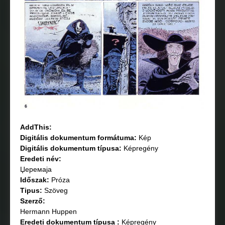
AddThis:
Digitális dokumentum formátuma:
Kép
Digitális dokumentum típusa:
Képregény
Eredeti név:
Џеремаја
Időszak:
Próza
Tipus:
Szöveg
Szerző:
Hermann Huppen
Eredeti dokumentum típusa :
Képregény