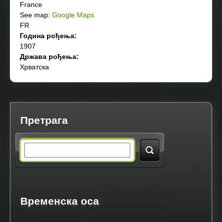
France
See map:
Google Maps
FR
Година рођења:
1907
Држава рођења:
Хрватска
Претрага
S
e
a
Временска оса