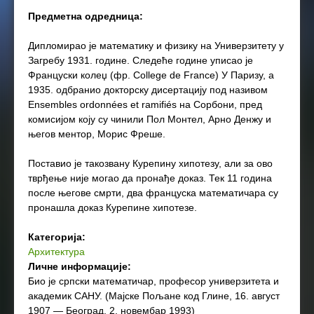
Предметна одредница:
Дипломирао је математику и физику на Универзитету у
Загребу 1931. године. Следеће године уписао је
Француски колеџ (фр. College de France) У Паризу, а
1935. одбранио докторску дисертацију под називом
Ensembles ordonnées et ramifiés на Сорбони, пред
комисијом коју су чинили Пол Монтел, Арно Денжу и
његов ментор, Морис Фреше.
Поставио је такозвану Курепину хипотезу, али за ово
тврђење није могао да пронађе доказ. Тек 11 година
после његове смрти, два француска математичара су
пронашла доказ Курепине хипотезе.
Категорија:
Архитектура
Личне информације:
Био је српски математичар, професор универзитета и
академик САНУ. (Мајске Пољане код Глине, 16. август
1907 — Београд, 2. новембар 1993)