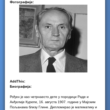
Фотографије:
e
r
e
AddThis:
Биографија:
Рођен је као четрнаесто дете у породици Радe и
Анђелије Курепе, 16. августа 1907. године у Мајским
Пољанама близу Глине. Дипломирао је математику и