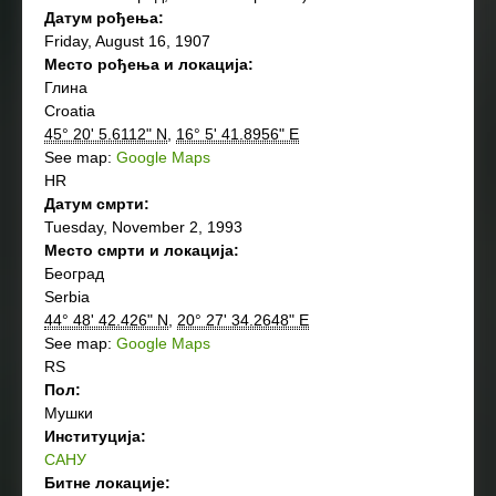
Датум рођења:
Friday, August 16, 1907
Место рођења и локација:
Глинa
Croatia
45° 20' 5.6112" N
,
16° 5' 41.8956" E
See map:
Google Maps
HR
Датум смрти:
Tuesday, November 2, 1993
Место смрти и локација:
Београд
Serbia
44° 48' 42.426" N
,
20° 27' 34.2648" E
See map:
Google Maps
RS
Пол:
Мушки
Институција:
САНУ
Битне локације: