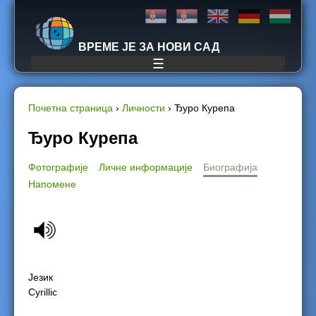
Jump to navigation
ВРЕМЕ ЈЕ ЗА НОВИ САД
☰
Почетна страница
›
Личности
›
Ђуро Курепа
Y
Ђуро Курепа
o
Фотографије
Личне информације
Биографија
Напомене
u
a
r
e
Језик
Cyrillic
h