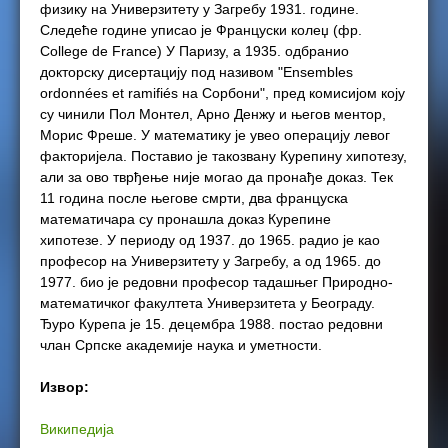
физику на Универзитету у Загребу 1931. године.
Следеће године уписао је Француски колеџ (фр.
College de France) У Паризу, а 1935. одбранио
докторску дисертацију под називом "Ensembles
ordonnées et ramifiés на Сорбони", пред комисијом коју
су чинили Пол Монтел, Арно Денжу и његов ментор,
Морис Фреше. У математику је увео операцију левог
факторијела. Поставио је такозвану Курепину хипотезу,
али за ово тврђење није могао да пронађе доказ. Тек
11 година после његове смрти, два француска
математичара су пронашла доказ Курепине
хипотезе. У периоду од 1937. до 1965. радио је као
професор на Универзитету у Загребу, а од 1965. до
1977. био је редовни професор тадашњег Природно-
математичког факултета Универзитета у Београду.
Ђуро Курепа је 15. децембра 1988. постао редовни
члан Српске академије наука и уметности.
Извор:
Википедија