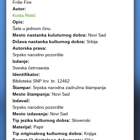
Friše Fire
e
Autor:
Kosta Ristić
r
Opis:
Šala u jednom činu.
e
Mesto nastanka kuluturnog dobra:
Novi Sad
Država nastanka kulturnog dobra:
Srbija
Autorska prava:
Srpsko narodno pozorište
Izdanje:
Sveska četrnaesta
Identifikator:
Biblioteka SNP Inv. br. 12462
Štampar:
Srpska narodna zadružna štamparija
Mesto štampanja:
Novi Sad
Izdavač:
Srpsko narodno pozorište
Mesto izdavanja:
Novi Sad
Tip jezika kulturnog dobra:
Slovenski
Materijal:
Papir
Tip originalnog kulturnog dobra:
Knjiga