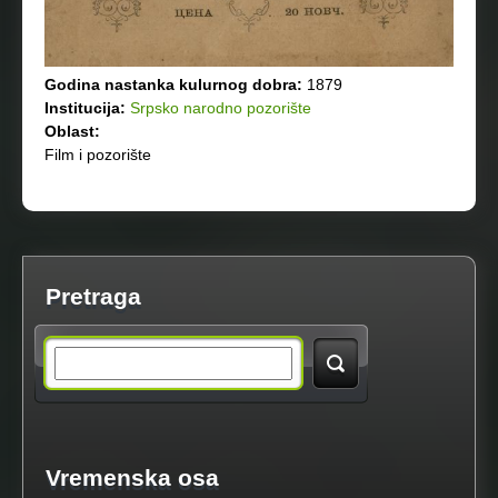
Godina nastanka kulurnog dobra:
1879
Institucija:
Srpsko narodno pozorište
Oblast:
Film i pozorište
Pretraga
S
e
a
Vremenska osa