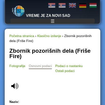
Jump to navigation
VREME JE ZA NOVI SAD
☰
Početna stranica
›
Klasično izdanje
›
Zbornik pozorišnih
dela (Friše Fire)
Y
Zbornik pozorišnih dela (Friše
o
Fire)
u
Fotografije
Osnovni podaci
Podaci o nastanku
Ostali podaci
a
r
e
h
Naziv: