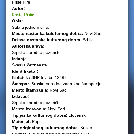
Friše Fire
e
Autor:
Kosta Ristić
r
Opis:
Šala u jednom činu.
e
Mesto nastanka kuluturnog dobra:
Novi Sad
Država nastanka kulturnog dobra:
Srbija
Autorska prava:
Srpsko narodno pozorište
Izdanje:
Sveska četrnaesta
Identifikator:
Biblioteka SNP Inv. br. 12462
Štampar:
Srpska narodna zadružna štamparija
Mesto štampanja:
Novi Sad
Izdavač:
Srpsko narodno pozorište
Mesto izdavanja:
Novi Sad
Tip jezika kulturnog dobra:
Slovenski
Materijal:
Papir
Tip originalnog kulturnog dobra:
Knjiga