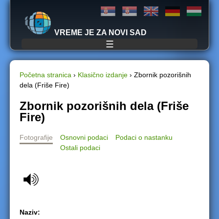
Jump to navigation
VREME JE ZA NOVI SAD
☰
Početna stranica
›
Klasično izdanje
›
Zbornik pozorišnih
dela (Friše Fire)
Y
Zbornik pozorišnih dela (Friše
o
Fire)
u
Fotografije
Osnovni podaci
Podaci o nastanku
Ostali podaci
a
r
e
h
Naziv: