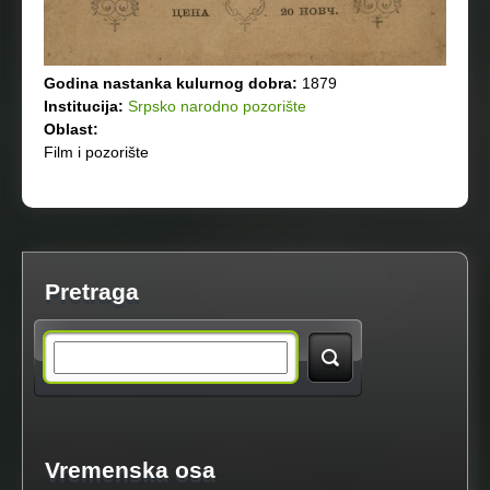
Godina nastanka kulurnog dobra:
1879
Institucija:
Srpsko narodno pozorište
Oblast:
Film i pozorište
Pretraga
S
e
a
Vremenska osa