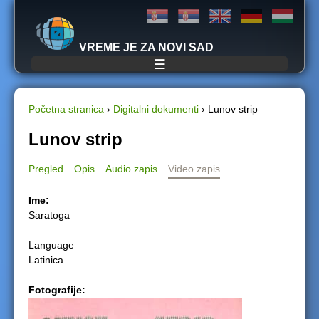
Jump to navigation
VREME JE ZA NOVI SAD
☰
Početna stranica
›
Digitalni dokumenti
›
Lunov strip
Y
Lunov strip
o
Pregled
Opis
Audio zapis
Video zapis
u
Ime:
Saratoga
a
Language
r
Latinica
e
Fotografije:
h