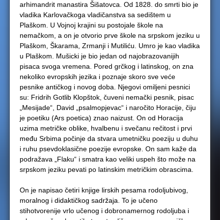
arhimandrit manastira Šišatovca. Od 1828. do smrti bio je
vladika Karlovačkoga vladičanstva sa sedištem u
Plaškom. U Vojnoj krajini su postojale škole na
nemačkom, a on je otvorio prve škole na srpskom jeziku u
Plaškom, Škarama, Zrmanji i Mutiliću. Umro je kao vladika
u Plaškom. Mušicki je bio jedan od najobrazovanijih
pisaca svoga vremena. Pored grčkog i latinskog, on zna
nekoliko evropskih jezika i poznaje skoro sve veće
pesnike antičkog i novog doba. Njegovi omiljeni pesnici
su: Fridrih Gotlib Klopštok, čuveni nemački pesnik, pisac
„Mesijade“, David „psalmopjevac“ i naročito Horacije, čiju
je poetiku (Ars poetica) znao naizust. On od Horacija
uzima metričke oblike, hvalbenu i svečanu rečitost i prvi
među Srbima počinje da stvara umetničku poeziju u duhu
i ruhu psevdoklasične poezije evropske. On sam kaže da
podražava „Flaku“ i smatra kao veliki uspeh što može na
srpskom jeziku pevati po latinskim metričkim obrascima.
On je napisao četiri knjige lirskih pesama rodoljubivog,
moralnog i didaktičkog sadržaja. To je učeno
stihotvorenije vrlo učenog i dobronamernog rodoljuba i