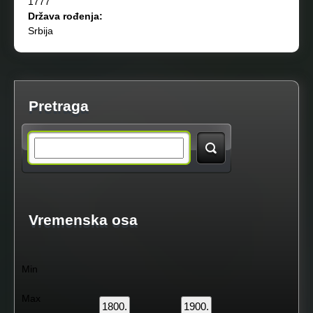
1777
Država rođenja:
Srbija
Pretraga
S
e
a
Vremenska osa
r
Min
c
Max
1800.
1900.