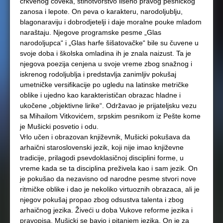
crkvenog čoveka, stihotvorstvo lišeno pravog pesničkog
zanosa i lepote. On peva o karakteru, narodoljublju,
blagonaraviju i dobrodjetelji i daje moralne pouke mladom
naraštaju. Njegove programske pesme „Glas
narodoljupca“ i „Glas harfe šišatovačke“ bile su čuvene u
svoje doba i školska omladina ih je znala naizust. Ta je
njegova poezija cenjena u svoje vreme zbog snažnog i
iskrenog rodoljublja i predstavlja zanimljiv pokušaj
umetničke versifikacije po ugledu na latinske metričke
oblike i ujedno kao karakterističan obrazac hladne i
ukočene „objektivne lirike“. Održavao je prijateljsku vezu
sa Mihailom Vitkovićem, srpskim pesnikom iz Pešte kome
je Mušicki posvetio i odu.
Vrlo učen i obrazovan književnik, Mušicki pokušava da
arhaični staroslovenski jezik, koji nije imao književne
tradicije, prilagodi psevdoklasičnoj disciplini forme, u
vreme kada se ta disciplina preživela kao i sam jezik. On
je pokušao da nezavisno od narodne pesme stvori nove
ritmičke oblike i dao je nekoliko virtuoznih obrazaca, ali je
njegov pokušaj propao zbog odsustva talenta i zbog
arhaičnog jezika. Živeći u doba Vukove reforme jezika i
pravopisa, Mušicki se bavio i pitanjem jezika. On je za