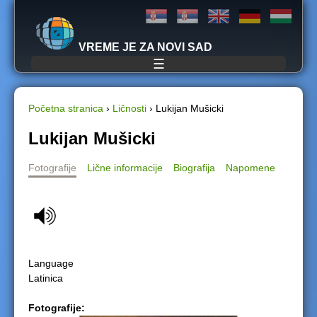
Jump to navigation
VREME JE ZA NOVI SAD
☰
Početna stranica
›
Ličnosti
›
Lukijan Mušicki
Y
Lukijan Mušicki
o
Fotografije
Lične informacije
Biografija
Napomene
u
a
r
Language
e
Latinica
h
Fotografije: