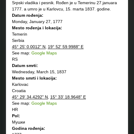
Srpski vladika i pesnik. Rođen je u Temerinu 27.januara
1777. a umro je u Karlovcu, 15. marta 1837. godine.
Datum rođenja:
Monday, January 27, 1777
Mesto rođenja i lokacija:
Temerin
Serbia
45° 25' 0.0012" N
,
19° 52' 59.9988" E
See map:
Google Maps
RS
Datum smrti:
Wednesday, March 15, 1837
Mesto smrti i lokacija:
Karlovac
Croatia
45° 29' 34.4292" N
,
15° 33' 18.9648" E
See map:
Google Maps
HR
Pol:
Мушки
Godina rođenja: