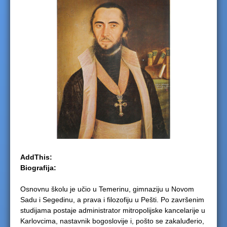
e
r
e
AddThis:
Biografija:
Osnovnu školu je učio u Temerinu, gimnaziju u Novom
Sadu i Segedinu, a prava i filozofiju u Pešti. Po završenim
studijama postaje administrator mitropolijske kancelarije u
Karlovcima, nastavnik bogoslovije i, pošto se zakaluđerio,