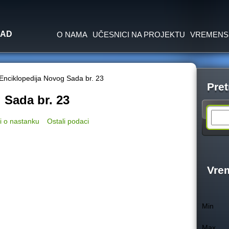
Jump to navigation
SAD
O NAMA
UČESNICI NA PROJEKTU
VREMENS
Enciklopedija Novog Sada br. 23
Pret
 Sada br. 23
S
i o nastanku
Ostali podaci
e
a
Vre
r
Min
c
Max