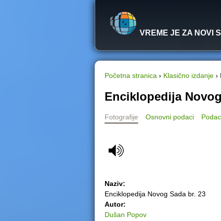
VREME JE ZA NOVI 
Početna stranica
›
Klasično izdanje
›
Y
Enciklopedija Novog
o
Fotografije
Osnovni podaci
Podac
u
a
r
Naziv:
e
Enciklopedija Novog Sada br. 23
Autor:
h
Dušan Popov