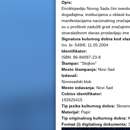
Opis:
e
Enciklopediju Novog Sada čini sveobuh
događajima, institucijama u oblasti kul
r
manifestacijama nacionalnog značaja
su u prošlosti zadužili grad značajn
e
stvaralaštvom danas proslavljaju ime
Signatura kulurnog dobra kod vla
Inv. br.:549/8, 11.05.2004
Identifikator:
ISBN: 86-84097-23-8
Štampar:
"Stojkov"
Mesto štampanja:
Novi Sad
Izdavač:
Novosadski klub
Mesto izdavanja:
Novi Sad
Cobiss identifikator:
192625415
Tip jezika kulturnog dobra:
Slovens
Materijal:
Papir
Tip originalnog kulturnog dobra:
K
Format (i) digitalnog dokumenta:
S