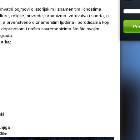
h
vatni pojmovi o istorijskim i znamenitim ličnostima,
ture, religije, privrede, urbanizma, zdravstva i sporta, o
, a prvenstveno o znamenitim ljudima i porodicama koji
t
im doprinosom i našim savremenicima što što svojim
 grada.
h
snika:
i
s
s
i
ki
t
njiga
e
lika