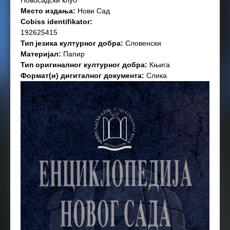
Новосадски клуб
Место издања:
Нови Сад
Cobiss identifikator:
192625415
Тип језика културног добра:
Словенски
Материјал:
Папир
Тип оригиналног културног добра:
Књига
Формат(и) дигиталног документа:
Слика