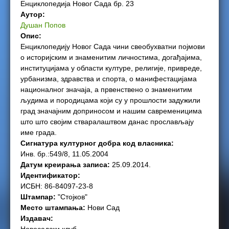
Енциклопедија Новог Сада бр. 23
e
Аутор:
Душан Попов
r
Опис:
Енциклопедију Новог Сада чини свеобухватни појмови
e
о историјским и знаменитим личностима, догађајима,
институцијама у области културе, религије, привреде,
урбанизма, здравства и спорта, о манифестацијама
националног значаја, а првенствено о знаменитим
људима и породицама који су у прошлости задужили
град значајним доприносом и нашим савременицима
што што својим стваралаштвом данас прослављају
име града.
Сигнатура културног добра код власника:
Инв. бр.:549/8, 11.05.2004
Датум креирања записа:
25.09.2014.
Идентификатор:
ИСБН: 86-84097-23-8
Штампар:
"Стојков"
Место штампања:
Нови Сад
Издавач: