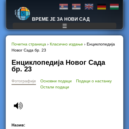
Jump to navigation
ВРЕМЕ ЈЕ ЗА НОВИ САД
☰
Почетна страница
›
Класично издање
›
Енциклопедија
Новог Сада бр. 23
Y
Енциклопедија Новог Сада
o
бр. 23
u
Фотографије
Основни подаци
Подаци о настанку
Остали подаци
a
r
e
h
Назив: