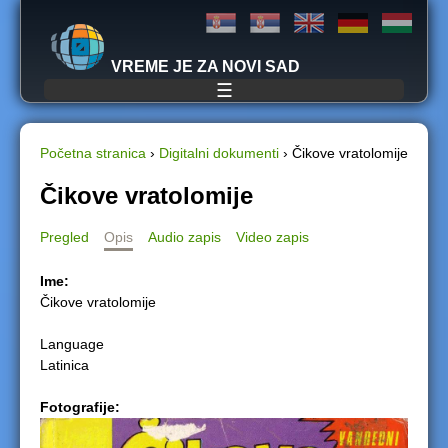
Jump to navigation
VREME JE ZA NOVI SAD
☰
Početna stranica
›
Digitalni dokumenti
›
Čikove vratolomije
Y
Čikove vratolomije
o
Pregled
Opis
Audio zapis
Video zapis
u
Ime:
Čikove vratolomije
a
Language
r
Latinica
e
Fotografije:
h