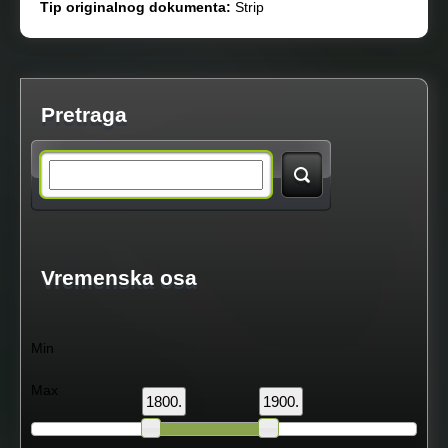
Tip originalnog dokumenta:
Strip
Pretraga
S
e
a
Vremenska osa
r
Min
c
Max
1800.
1900.
h