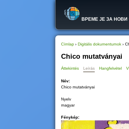
ВРЕМЕ ЈЕ ЗА НОВИ
Címlap
›
Digitális dokumentumok
›
Ch
J
Chico mutatványai
e
Áttekintés
Leírás
Hangfelvétel
V
l
Név:
Chico mutatványai
e
Nyelv
n
magyar
l
Fénykép:
e