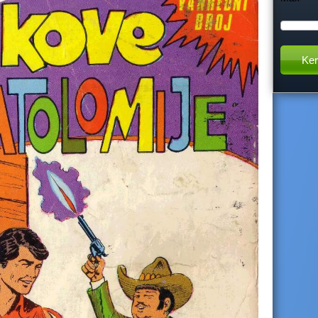
h
t
h
i
s
s
i
t
e