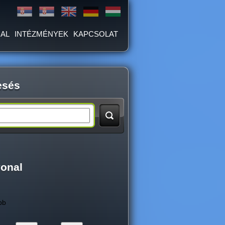
AL
INTÉZMÉNYEK
KAPCSOLAT
esés
vonal
bb