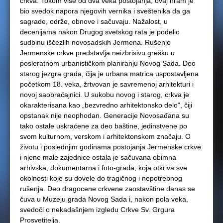
crkva. Tokom više od dva veka postojanja, ovaj hram je
bio svedok napora njegovih vernika i sveštenika da ga
sagrade, održe, obnove i sačuvaju. Nažalost, u
decenijama nakon Drugog svetskog rata je podelio
sudbinu iščezlih novosadskih Jermena. Rušenje
Jermenske crkve predstavlja neizbrisivu grešku u
posleratnom urbanističkom planiranju Novog Sada. Deo
starog jezgra grada, čija je urbana matrica uspostavljena
početkom 18. veka, žrtvovan je savremenoj arhitekturi i
novoj saobraćajnici. U sukobu novog i starog, crkva je
okarakterisana kao „bezvredno arhitektonsko delo“, čiji
opstanak nije neophodan. Generacije Novosađana su
tako ostale uskraćene za deo baštine, jedinstvene po
svom kulturnom, verskom i arhitektonskom značaju. O
životu i poslednjim godinama postojanja Jermenske crkve
i njene male zajednice ostala je sačuvana obimna
arhivska, dokumentarna i foto-građa, koja otkriva sve
okolnosti koje su dovele do tragičnog i nepotrebnog
rušenja. Deo dragocene crkvene zaostavštine danas se
čuva u Muzeju grada Novog Sada i, nakon pola veka,
svedoči o nekadašnjem izgledu Crkve Sv. Grgura
Prosvetitelja.