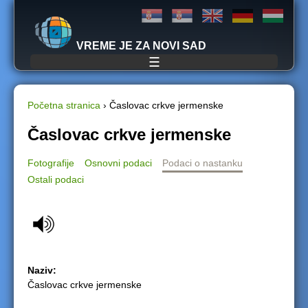
Jump to navigation
VREME JE ZA NOVI SAD
☰
Početna stranica
›
Časlovac crkve jermenske
Y
Časlovac crkve jermenske
o
Fotografije
Osnovni podaci
Podaci o nastanku
Ostali podaci
u
a
r
e
Naziv:
Časlovac crkve jermenske
h