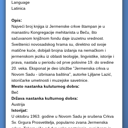
Language
e
Latinica
r
Opis:
Najveći broj knjiga iz Jermenske crkve štampan je u
e
manastiru Kongregacije mehitarista u Beču, što
sačuvanom knjižnom fondu daje izuzetnu vrednost.
Sveštenici novosadskog hrama su, direktno od svoje
matične kuće, dobijali brojna izdanja na nemačkom i
jermenskom jeziku iz oblasti teologije, lingvistike, istorije i
prava, nastala u periodu od prve polovine 19. do sredine
20. veka. Eksponat je deo izložbe "Jermenska crkva u
Novom Sadu - izbrisana baština", autorke Ljiljane Lazić,
istoričarke umetnosti i muzejske savetnice.
Mesto nastanka kuluturnog dobra:
Beč
Država nastanka kulturnog dobra:
Austrija
Istorijat:
U oktobru 1963. godine u Novom Sadu je srušena Crkva
Sv. Grgura Prosvetitelja, popularno zvana Jermenska