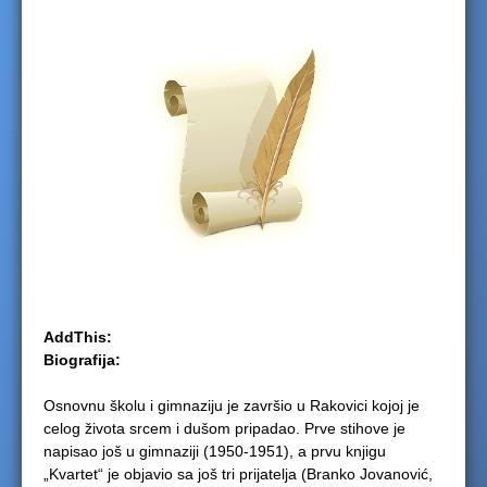
e
r
e
AddThis:
Biografija:
Osnovnu školu i gimnaziju je završio u Rakovici kojoj je
celog života srcem i dušom pripadao. Prve stihove je
napisao još u gimnaziji (1950-1951), a prvu knjigu
„Kvartet“ je objavio sa još tri prijatelja (Branko Jovanović,