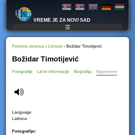
Jump to navigation
VREME JE ZA NOVI SAD
☰
Početna stranica
›
Ličnosti
›
Božidar Timotijević
Y
Božidar Timotijević
o
Fotografije
Lične informacije
Biografija
Napomene
u
a
r
Language
e
Latinica
h
Fotografije: