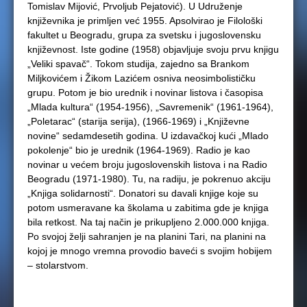
Tomislav Mijović, Prvoljub Pejatović). U Udruženje
književnika je primljen već 1955. Apsolvirao je Filološki
fakultet u Beogradu, grupa za svetsku i jugoslovensku
književnost. Iste godine (1958) objavljuje svoju prvu knjigu
„Veliki spavač“. Tokom studija, zajedno sa Brankom
Miljkovićem i Žikom Lazićem osniva neosimbolističku
grupu. Potom je bio urednik i novinar listova i časopisa
„Mlada kultura“ (1954-1956), „Savremenik“ (1961-1964),
„Poletarac“ (starija serija), (1966-1969) i „Književne
novine“ sedamdesetih godina. U izdavačkoj kući „Mlado
pokolenje“ bio je urednik (1964-1969). Radio je kao
novinar u većem broju jugoslovenskih listova i na Radio
Beogradu (1971-1980). Tu, na radiju, je pokrenuo akciju
„Knjiga solidarnosti“. Donatori su davali knjige koje su
potom usmeravane ka školama u zabitima gde je knjiga
bila retkost. Na taj način je prikupljeno 2.000.000 knjiga.
Po svojoj želji sahranjen je na planini Tari, na planini na
kojoj je mnogo vremna provodio baveći s svojim hobijem
– stolarstvom.