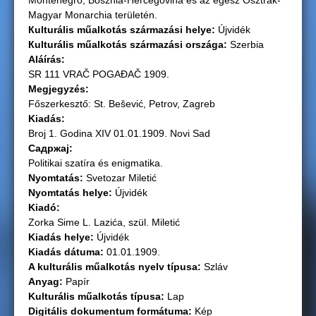
Montenegró, Bosznia-Hercegovina és az egész Osztrák-
Magyar Monarchia területén.
g
Кulturális műalkotás származási helye:
Újvidék
Кulturális műalkotás származási országа:
Szerbia
i
Aláírás:
SR 111 VRAČ POGAĐAČ 1909.
h
Megjegyzés:
Főszerkesztő: St. Bešević, Petrov, Zagreb
e
Kiadás:
Broj 1. Godina XIV 01.01.1909. Novi Sad
l
Садржај:
Politikai szatíra és enigmatika.
y
Nyomtatás:
Svetozar Miletić
Nyomtatás helye:
Újvidék
Kiadó:
Zorka Sime L. Lazića, szül. Miletić
Kiadás helye:
Újvidék
Kiadás dátuma:
01.01.1909.
A kulturális műalkotás nyelv típusa:
Szláv
Anyag:
Papír
Kulturális műalkotás típusa:
Lap
Digitális dokumentum formátuma:
Kép