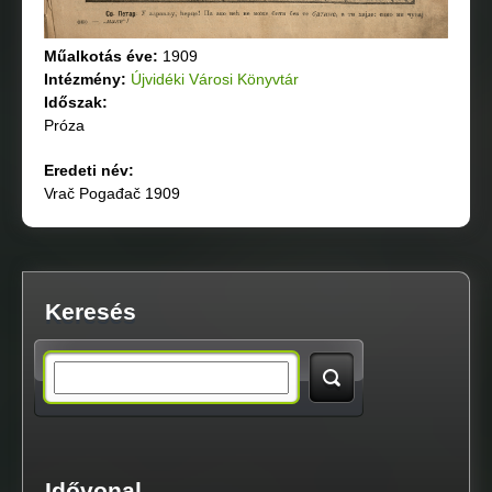
Műalkotás éve:
1909
Intézmény:
Újvidéki Városi Könyvtár
Időszak:
Próza
Eredeti név:
Vrač Pogađač 1909
Keresés
S
e
a
Idővonal