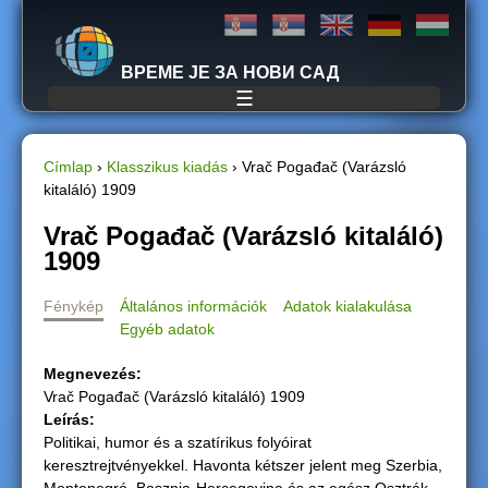
Jump to navigation
ВРЕМЕ ЈЕ ЗА НОВИ САД
☰
Címlap
›
Klasszikus kiadás
›
Vrač Pogađač (Varázsló
kitaláló) 1909
J
Vrač Pogađač (Varázsló kitaláló)
e
1909
l
Fénykép
Általános információk
Adatok kialakulása
Egyéb adatok
e
Megnevezés:
n
Vrač Pogađač (Varázsló kitaláló) 1909
Leírás:
l
Politikai, humor és a szatírikus folyóirat
keresztrejtvényekkel. Havonta kétszer jelent meg Szerbia,
e