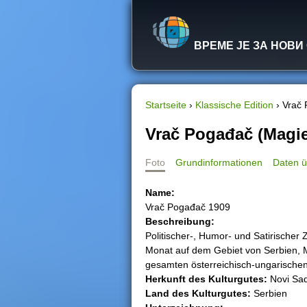
ВРЕМЕ ЈЕ ЗА НОВИ
Startseite
›
Klassische Edition
›
Vrač 
S
Vrač Pogađač (Magie
i
Foto
Grundinformationen
Daten ü
e
Name:
Vrač Pogađač 1909
s
Beschreibung:
Politischer-, Humor- und Satirischer 
i
Monat auf dem Gebiet von Serbien, 
gesamten österreichisch-ungarischen 
n
Herkunft des Kulturgutеs:
Novi Sa
Land des Kulturgutеs:
Serbien
d