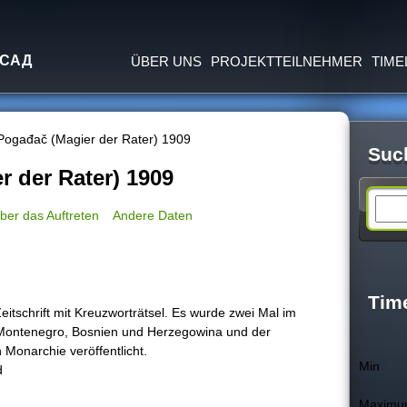
Jump to navigation
 САД
ÜBER UNS
PROJEKTTEILNEHMER
TIME
Pogađač (Magier der Rater) 1909
Suc
r der Rater) 1909
S
ber das Auftreten
Andere Daten
e
a
Tim
Zeitschrift mit Kreuzworträtsel. Es wurde zwei Mal im
Montenegro, Bosnien und Herzegowina und der
r
Monarchie veröffentlicht.
Min
d
c
Maxim