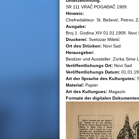
Unterzeichnung:
SR 111 VRAČ POGAĐAČ 1909.
h
Hinweis:
Chefredakteur: St. Bešević, Petrov, 
i
Ausgabe:
Broj 1. Godina XIV 01.01.1909. Novi
e
Druckerei:
Svetozar Miletić
Ort des Drücken:
Novi Sad
r
Herausgeber:
Besitzer und Aussteller: Zorka Sime L.
Veröffentlichungs Ort:
Novi Sad
Veröffentlichungs Datum:
01.01.19
Art der Sprache des Kulturgutеs:
S
Material:
Papier
Art des Kulturguеs:
Magazin
Formate der digitalen Dokumenten