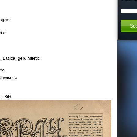
h
Zagreb
t
 Sad
h
i
 Lazića, geb. Miletić
s
09.
lawische
s
 :
Bild
i
t
e