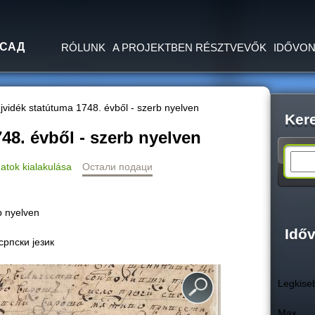
Jump to navigation
 САД
RÓLUNK
A PROJEKTBEN RÉSZTVEVŐK
IDŐVON
jvidék statútuma 1748. évből - szerb nyelven
Ker
48. évből - szerb nyelven
S
atok kialakulása
Остали подаци
e
b nyelven
a
Idő
српски језик
r
Legkise
c
Max