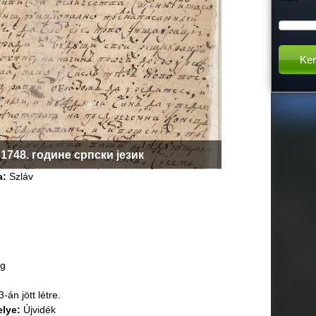
h
t
h
i
1748. године српски језик
s
a:
Szláv
s
i
t
eg
án jött létre.
e
elye:
Újvidék