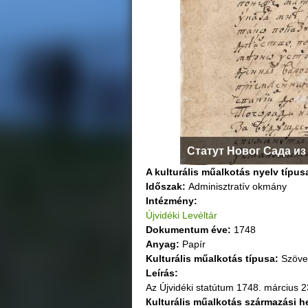
g
i
h
e
l
Статут Новог Сада из 
y
A kulturális műalkotás nyelv típus
Időszak:
Adminisztratív okmány
Intézmény:
Újvidéki Levéltár
Dokumentum éve:
1748
Anyag:
Papír
Kulturális műalkotás típusa:
Szöv
Leírás:
Az Újvidéki statútum 1748. március 23-
Кulturális műalkotás származási h