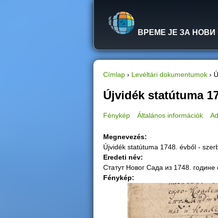
ВРЕМЕ ЈЕ ЗА НОВИ
Címlap
›
Levéltári dokumentumok
›
Ú
J
Újvidék statútuma 17
e
Fénykép
Általános információk
Ad
l
Megnevezés:
Újvidék statútuma 1748. évből - szer
e
Eredeti név:
Статут Новог Сада из 1748. године 
n
Fénykép:
l
e