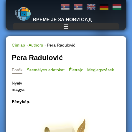
Jump to navigation
ВРЕМЕ ЈЕ ЗА НОВИ САД
☰
Címlap
›
Authors
›
Pera Radulović
J
Pera Radulović
e
Fotók
Személyes adatokat
Életrajz
Megjegyzések
l
Nyelv
magyar
e
Fénykép:
n
l
e