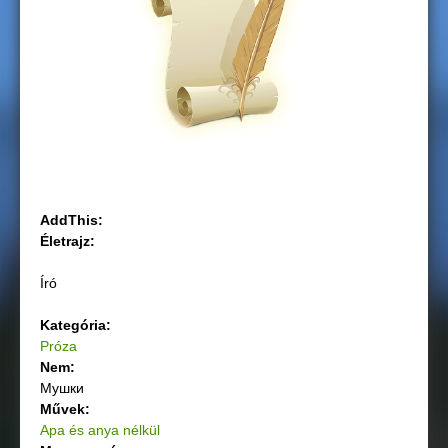
g
i
h
e
l
AddThis:
y
Életrajz:
Író
Kategória:
Próza
Nem:
Мушки
Művek:
Apa és anya nélkül