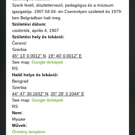
Szerb festő, díszlettervező, pedagógus és a múzeum
igazgatója. 1907.04.04.-én Cserevityen született és 1979-
ben Belgrádban halt meg.
Születési dátum:
csütörtök, április 4, 1907
Születési hely és lokáció:
Čerević
Szerbia
45° 13' 0.0012" N
,
19° 40' 0.0012" E
See map:
Google térképek
RS
Halál helye és lokáció:
Beograd
Szerbia
44° 47' 30.1632" N
,
20° 28' 3.1044" E
See map:
Google térképek
RS
Nem:
Мушки
Művek:
Örmény templom