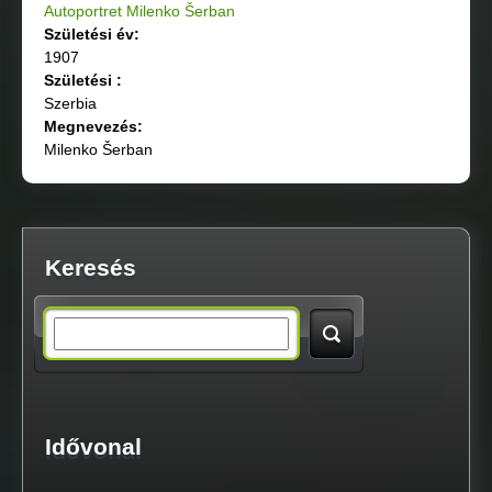
Autoportret Milenko Šerban
Születési év:
1907
Születési :
Szerbia
Megnevezés:
Milenko Šerban
Keresés
S
e
a
Idővonal