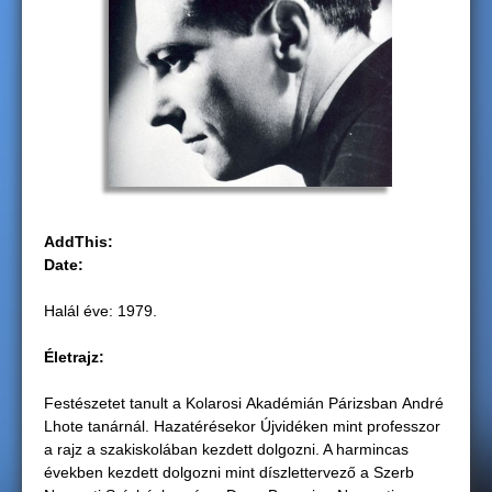
g
i
h
e
l
AddThis:
y
Date:
Halál éve: 1979.
Életrajz:
Festészetet tanult a Kolarosi Akadémián Párizsban André
Lhote tanárnál. Hazatérésekor Újvidéken mint professzor
a rajz a szakiskolában kezdett dolgozni. A harmincas
években kezdett dolgozni mint díszlettervező a Szerb