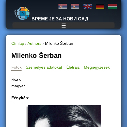
Jump to navigation
ВРЕМЕ ЈЕ ЗА НОВИ САД
☰
Címlap
›
Authors
›
Milenko Šerban
J
Milenko Šerban
e
Fotók
Személyes adatokat
Életrajz
Megjegyzések
l
Nyelv
magyar
e
Fénykép:
n
l
e