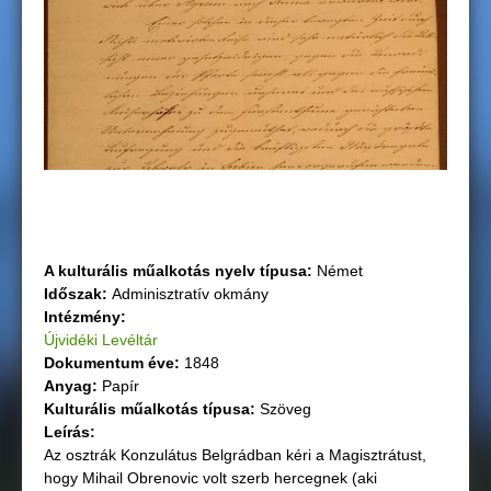
g
i
h
e
l
y
A kulturális műalkotás nyelv típusa:
Német
Időszak:
Adminisztratív okmány
Intézmény:
Újvidéki Levéltár
Dokumentum éve:
1848
Anyag:
Papír
Kulturális műalkotás típusa:
Szöveg
Leírás:
Az osztrák Konzulátus Belgrádban kéri a Magisztrátust,
hogy Mihail Obrenovic volt szerb hercegnek (aki