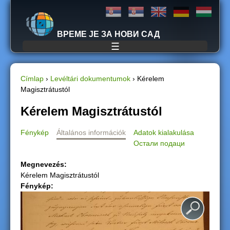
Jump to navigation
ВРЕМЕ ЈЕ ЗА НОВИ САД
☰
Címlap
›
Levéltári dokumentumok
›
Kérelem
Magisztrátustól
J
Kérelem Magisztrátustól
e
Fénykép
Általános információk
Adatok kialakulása
l
Остали подаци
e
Megnevezés:
Kérelem Magisztrátustól
n
Fénykép:
l
e