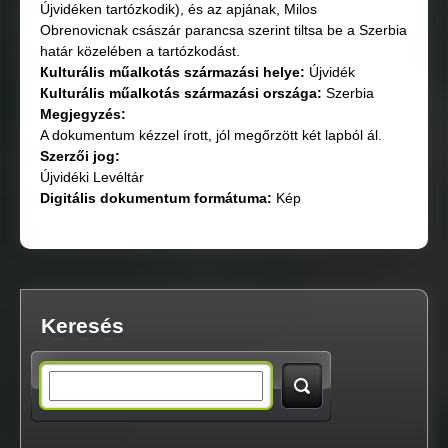
Újvidéken tartózkodik), és az apjának, Milos
Obrenovicnak császár parancsa szerint tiltsa be a Szerbia
határ közelében a tartózkodást.
Кulturális műalkotás származási helye:
Újvidék
Кulturális műalkotás származási országа:
Szerbia
Megjegyzés:
A dokumentum kézzel írott, jól megőrzött két lapból ál.
Szerzői jog:
Újvidéki Levéltár
Digitális dokumentum formátuma:
Kép
Keresés
S
e