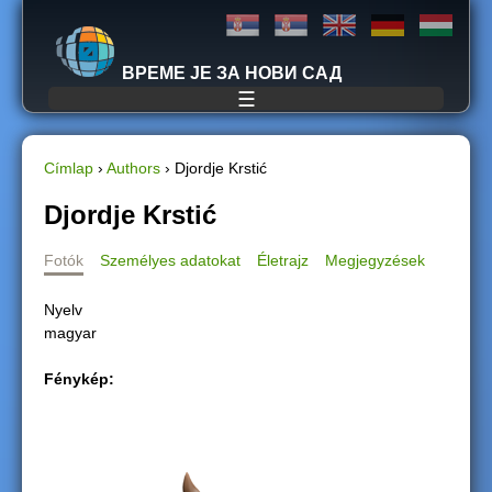
Jump to navigation
ВРЕМЕ ЈЕ ЗА НОВИ САД
☰
Címlap
›
Authors
›
Djordje Krstić
J
Djordje Krstić
e
Fotók
Személyes adatokat
Életrajz
Megjegyzések
l
Nyelv
magyar
e
Fénykép:
n
l
e