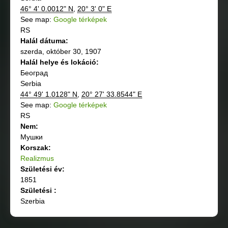
46° 4' 0.0012" N
,
20° 3' 0" E
See map:
Google térképek
RS
Halál dátuma:
szerda, október 30, 1907
Halál helye és lokáció:
Београд
Serbia
44° 49' 1.0128" N
,
20° 27' 33.8544" E
See map:
Google térképek
RS
Nem:
Мушки
Korszak:
Realizmus
Születési év:
1851
Születési :
Szerbia