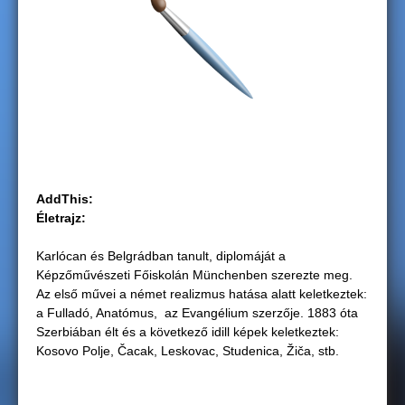
g
i
h
e
l
AddThis:
y
Életrajz:
Karlócan és Belgrádban tanult, diplomáját a
Képzőművészeti Főiskolán Münchenben szerezte meg.
Az első művei a német realizmus hatása alatt keletkeztek:
a Fulladó, Anatómus, az Evangélium szerzője. 1883 óta
Szerbiában élt és a következő idill képek keletkeztek:
Kosovo Polje, Čacak, Leskovac, Studenica, Žiča, stb.