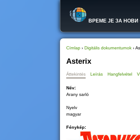
ВРЕМЕ ЈЕ ЗА НОВИ
Címlap
›
Digitális dokumentumok
›
As
J
Asterix
e
Áttekintés
Leírás
Hangfelvétel
V
l
Név:
Arany sarló
e
Nyelv
n
magyar
l
Fénykép:
e