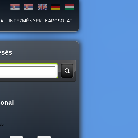
AL
INTÉZMÉNYEK
KAPCSOLAT
esés
vonal
bb