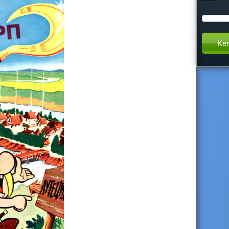
h
t
h
i
s
s
i
t
e