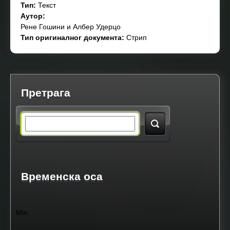
Тип:
Текст
Аутор:
Рене Гошини и Албер Удерцо
Тип оригиналног документа:
Стрип
Претрага
S
e
a
Временска оса
r
Min
c