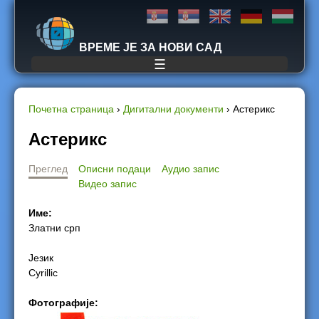
Jump to navigation
ВРЕМЕ ЈЕ ЗА НОВИ САД
☰
Почетна страница
›
Дигитални документи
›
Астерикс
Y
Астерикс
o
Преглед
Описни подаци
Аудио запис
Видео запис
u
Име:
a
Златни срп
r
Језик
Cyrillic
e
Фотографије:
h