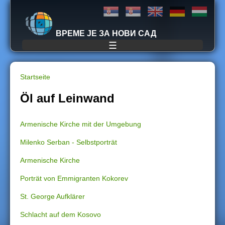
Jump to navigation
ВРЕМЕ ЈЕ ЗА НОВИ САД
☰
Startseite
S
Öl auf Leinwand
i
Armenische Kirche mit der Umgebung
e
Milenko Serban - Selbstporträt
s
Armenische Kirche
i
Porträt von Emmigranten Kokorev
n
St. George Aufklärer
Schlacht auf dem Kosovo
d