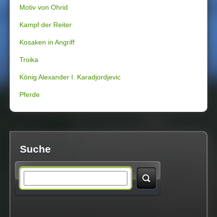
Motiv von Ohrid
h
Kampf der Reiter
i
Kosaken in Angriff
e
Troika
r
König Alexander I. Karadjordjevic
Pferde
S
e
Suche
i
S
t
e
e