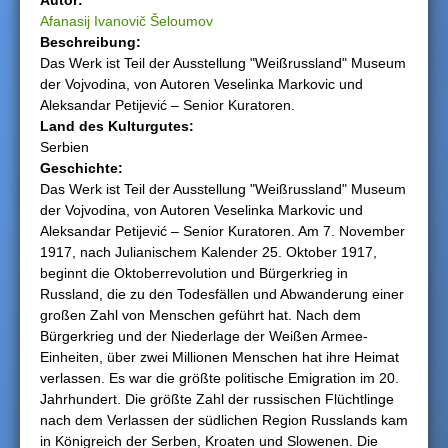
Autor:
Afanasij Ivanovič Šeloumov
h
Beschreibung:
Das Werk ist Teil der Ausstellung "Weißrussland" Museum
i
der Vojvodina, von Autoren Veselinka Markovic und
Aleksandar Petijević – Senior Kuratoren.
e
Land des Kulturgutеs:
Serbien
r
Geschichte:
Das Werk ist Teil der Ausstellung "Weißrussland" Museum
der Vojvodina, von Autoren Veselinka Markovic und
Aleksandar Petijević – Senior Kuratoren. Am 7. November
1917, nach Julianischem Kalender 25. Oktober 1917,
beginnt die Oktoberrevolution und Bürgerkrieg in
Russland, die zu den Todesfällen und Abwanderung einer
großen Zahl von Menschen geführt hat. Nach dem
Bürgerkrieg und der Niederlage der Weißen Armee-
Einheiten, über zwei Millionen Menschen hat ihre Heimat
verlassen. Es war die größte politische Emigration im 20.
Jahrhundert. Die größte Zahl der russischen Flüchtlinge
nach dem Verlassen der südlichen Region Russlands kam
in Königreich der Serben, Kroaten und Slowenen. Die