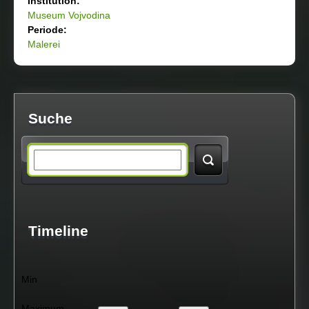
Institution:
Museum Vojvodina
Periode:
Malerei
Suche
S
e
a
Timeline
r
Min
c
Maximum