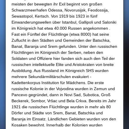
meisten der bewegten ihr Exil beginnt von großen
Schwarzmeerhafen Odessa, Novorusijsk, Feodossija,
Sewastopol, Kertsch. Von 1919 bis 1923 in fünf
Einwanderungswellen über Istanbul, Gallipoli und Saloniki
im Königreich hat etwa 40.000 Russen angekommen .
Fast ein Fünftel der Flüchtlinge (etwa 8000) hat seine
Zuflucht in den Städten und Gemeinden der Batschka,
Banat, Baranja und Srem gefunden. Unter den russischen
Flüchtlingen im Königreich der Serben, neben den
Soldaten und Offiziere hier fanden sich auch den Teil der
russischen intellektuelle Elite und Aristokraten von breite
Ausbildung. Aus Russland im Königreich SHS wurden
mehrere Sekundärmilitärschulen evakuiert -
Kadettenkorpus Institution für Mädchens. Die erste
russische Kolonie in der Vojvodina wurden in Zemun und
Pancevo gegründet, dann in Novi Sad, Subotica, Groß
Beckerek, Sombor, Vršac und Bela Crkva. Bereits im Jahr
1921 die russischen Flüchtlinge wurden in mehr als 80
Dörfer und Städte von Srem, Banat, Batschka und
Baranja im Einsatz. Ländlichen Gebieten wurden von den
Kosaken bewohnt. Innerhalb der Kolonien wurden