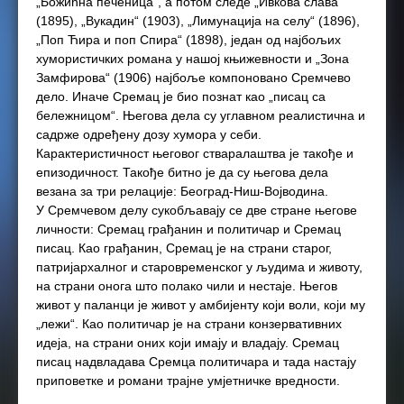
„Божићна печеница“, а потом следе „Ивкова слава“
(1895), „Вукадин“ (1903), „Лимунација на селу“ (1896),
„Поп Ћира и поп Спира“ (1898), један од најбољих
хумористичких романа у нашој књижевности и „Зона
Замфирова“ (1906) најбоље компоновано Сремчево
дело. Иначе Сремац је био познат као „писац са
бележницом“. Његова дела су углавном реалистична и
садрже одређену дозу хумора у себи.
Карактеристичност његовог стваралаштва је такође и
епизодичност. Такође битно је да су његова дела
везана за три релације: Београд-Ниш-Војводина.
У Сремчевом делу сукобљавају се две стране његове
личности: Сремац грађанин и политичар и Сремац
писац. Као грађанин, Сремац је на страни старог,
патријархалног и старовременског у људима и животу,
на страни онога што полако чили и нестаје. Његов
живот у паланци је живот у амбијенту који воли, који му
„лежи“. Као политичар је на страни конзервативних
идеја, на страни оних који имају и владају. Сремац
писац надвладава Сремца политичара и тада настају
приповетке и романи трајне умјетничке вредности.