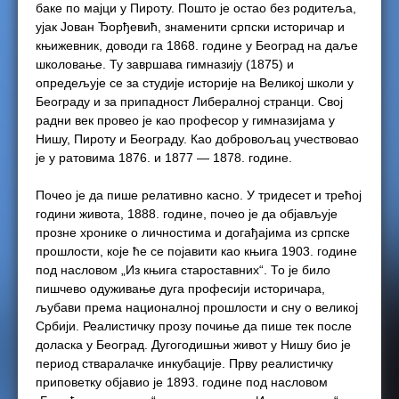
баке по мајци у Пироту. Пошто је остао без родитеља,
ујак Јован Ђорђевић, знаменити српски историчар и
књижевник, доводи га 1868. године у Београд на даље
школовање. Ту завршава гимназију (1875) и
опредељује се за студије историје на Великој школи у
Београду и за припадност Либералној странци. Свој
радни век провео је као професор у гимназијама у
Нишу, Пироту и Београду. Као добровољац учествовао
је у ратовима 1876. и 1877 — 1878. године.
Почео је да пише релативно касно. У тридесет и трећој
години живота, 1888. године, почео је да објављује
прозне хронике о личностима и догађајима из српске
прошлости, које ће се појавити као књига 1903. године
под насловом „Из књига староставних“. То је било
пишчево одуживање дуга професији историчара,
љубави према националној прошлости и сну о великој
Србији. Реалистичку прозу почиње да пише тек после
доласка у Београд. Дугогодишњи живот у Нишу био је
период стваралачке инкубације. Прву реалистичку
приповетку објавио је 1893. године под насловом