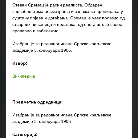
Стеван Сремац је расни реалиста. Обдарен
способностима посматрања и запажања проницања у
суштину појава и догађања. Сремац је увек полазио од
стварних чињеница и података, од онога што је видео,
проверио и забележио.
Изабран је за редовног члана Српске краљевске
академије 3. фебруара 1906.
Извор:
Википедија
Предметна одредница:
Изабран је за редовног члана Српске краљевске
академије 3. фебруара 1906.
Категорија: