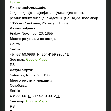
Проза
Личне информације:
Jедан од најзначајнијих и најчитанијих српских
реалистичких писаца, академик. (Сента,23. новембар
1855 — Сокобања, 25. август 1906)
Датум рођења:
Friday, November 23, 1855
Место рођења и локација:
Сента
Serbia
45° 55' 59.9988" N
,
20° 4' 59.9988" E
See map:
Google Maps
RS
Датум смрти:
Saturday, August 25, 1906
Место смрти и локација:
Сокобања
Serbia
43° 38' 60" N
,
21° 52' 0.0012" E
See map:
Google Maps
RS