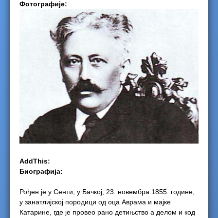
Фотографије:
e
r
e
AddThis:
Биографија:
Рођен је у Сенти, у Бачкој, 23. новембра 1855. године,
у занатлијској породици од оца Аврама и мајке
Катарине, где је провео рано детињство а делом и код