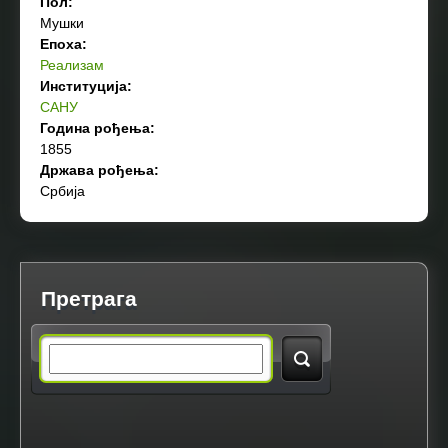
Пол:
Мушки
Епоха:
Реализам
Институција:
САНУ
Година рођења:
1855
Држава рођења:
Србија
Претрага
S
e