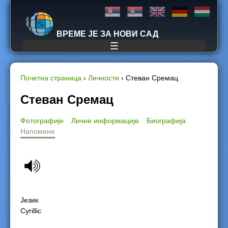
Jump to navigation
ВРЕМЕ ЈЕ ЗА НОВИ САД
☰
Почетна страница
›
Личности
›
Стеван Сремац
Y
Стеван Сремац
o
Фотографије
Личне информације
Биографија
Напомене
u
a
r
e
Језик
Cyrillic
h