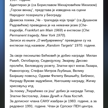
Адаптирао је (са Бориславом Михајловићем Михизом)
„Горски венац“, представа је изведена на сцени
Народног позоришта у Београду.
Драмска поема „Че - трагедија која траје“ (са Душаном
Радовићем) преведена је на немачки језик (
Che-
tragodije, Frankfurt am Main 1969
) и енглески (
Che:
Permanent tragedy, New York 1970
).
Записи из књиге „
О међувремену
“ преведени су на
енглески под називом „
Random Targets
“ 1970. године.
За своје песништво Бећковић је добио награде: Милан
Ракић, Октобарску, Седмојулску, Змајеву, Дисово
пролеће, Беловодску розету, Златни крст кнеза Лазара,
Равногорску, Стефан Митров Љубиша, Велику
Базјашку повељу, Одзиви Филипу Вишњићу, Библиос,
Награду Вукове задужбине, Његошеву награду, Жичку
хрисовуљу итд.
За поему „Ћераћемо се још“ добио је награде Типар,
Златни бестселер, Јован Дучић и Лаза Костић.
За дописног члана САНУ изабран је 1983. године, а за
редовног 1991. године. Члан је Српског ПЕН центра.