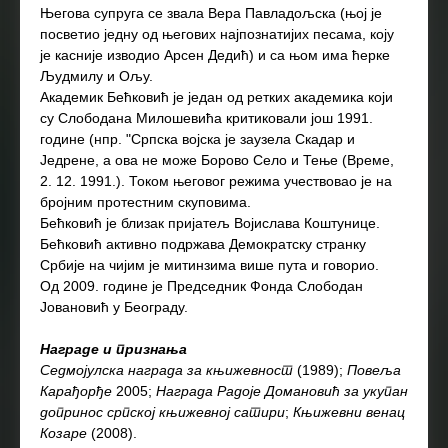
Његова супруга се звала Вера Павладољска (њој је
посветио једну од његових најпознатијих песама, коју
је касније изводио Арсен Дедић) и са њом има ћерке
Људмилу и Ољу.
Академик Бећковић је један од ретких академика који
су Слободана Милошевића критиковали још 1991.
године (нпр. "Српска војска је заузела Скадар и
Једрене, а ова не може Борово Село и Тење (Време,
2. 12. 1991.). Током његовог режима учествовао је на
бројним протестним скуповима.
Бећковић је близак пријатељ Војислава Коштунице.
Бећковић активно подржава Демократску странку
Србије на чијим је митинзима више пута и говорио.
Од 2009. године је Председник Фонда Слободан
Јовановић у Београду.
Награде и признања
Седмојулска награда за књижевност
(1989);
Повеља
Карађорђе
2005;
Награда Радоје Домановић за укупан
допринос српској књижевној сатири
;
Књижевни венац
Козаре
(2008).