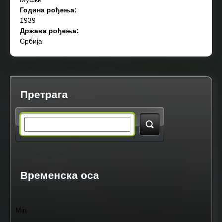
Година рођења:
1939
Држава рођења:
Србија
Претрага
S
e
a
Временска оса
r
Min
c