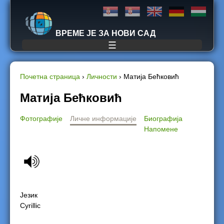
Jump to navigation
ВРЕМЕ ЈЕ ЗА НОВИ САД
☰
Почетна страница
›
Личности
›
Матија Бећковић
Y
Матија Бећковић
o
Фотографије
Личне информације
Биографија
Напомене
u
a
r
Језик
e
Cyrillic
h