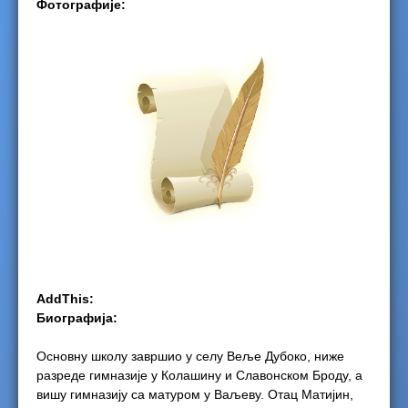
Фотографије:
e
r
e
AddThis:
Биографија:
Основну школу завршио у селу Веље Дубоко, ниже
разреде гимназије у Колашину и Славонском Броду, а
вишу гимназију са матуром у Ваљеву. Отац Матијин,