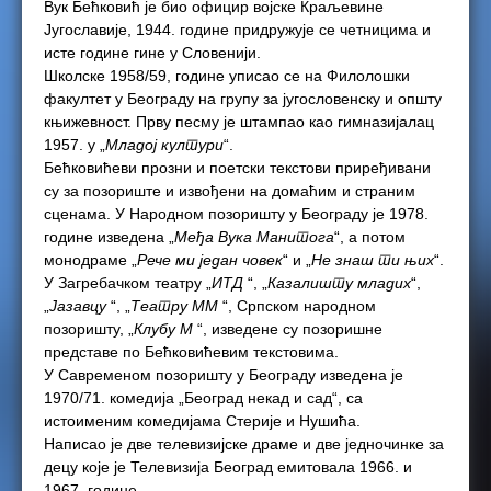
Вук Бећковић је био официр војске Краљевине
Југославије, 1944. године придружује се четницима и
исте године гине у Словенији.
Школске 1958/59, године уписао се на Филолошки
факултет у Београду на групу за југословенску и општу
књижевност. Прву песму је штампао као гимназијалац
1957. у „
Младој култури
“.
Бећковићеви прозни и поетски текстови приређивани
су за позориште и извођени на домаћим и страним
сценама. У Народном позоришту у Београду је 1978.
године изведена „
Међа Вука Манитога
“, а потом
монодраме „
Рече ми један човек
“ и „
Не знаш ти њих
“.
У Загребачком театру „
ИТД
“, „
Казалишту младих
“,
„
Јазавцу
“, „
Театру ММ
“, Српском народном
позоришту, „
Клубу М
“, изведене су позоришне
представе по Бећковићевим текстовима.
У Савременом позоришту у Београду изведена је
1970/71. комедија „Београд некад и сад“, са
истоименим комедијама Стерије и Нушића.
Написао је две телевизијске драме и две једночинке за
децу које је Телевизија Београд емитовала 1966. и
1967. године.