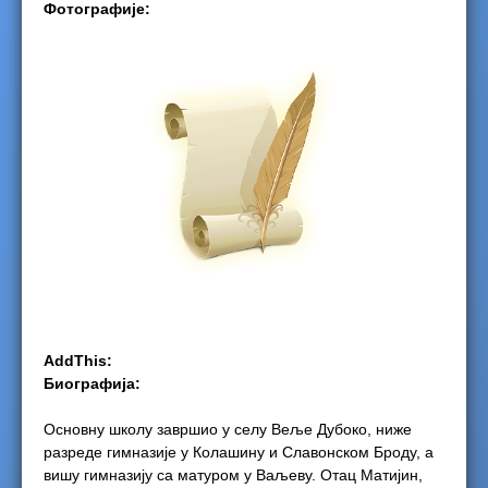
Фотографије:
e
r
e
AddThis:
Биографија:
Основну школу завршио у селу Веље Дубоко, ниже
разреде гимназије у Колашину и Славонском Броду, а
вишу гимназију са матуром у Ваљеву. Отац Матијин,