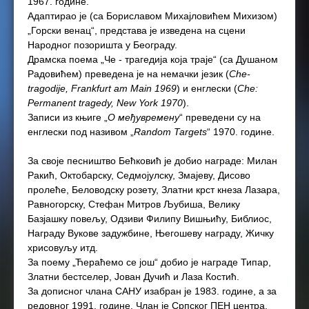
1967. године.
Адаптирао је (са Бориславом Михајловићем Михизом)
„Горски венац“, представа је изведена на сцени
Народног позоришта у Београду.
Драмска поема „Че - трагедија која траје“ (са Душаном
Радовићем) преведена је на немачки језик (
Che-
tragodije, Frankfurt am Main 1969
) и енглески (
Che:
Permanent tragedy, New York 1970
).
Записи из књиге „
О међувремену
“ преведени су на
енглески под називом „
Random Targets
“ 1970. године.
За своје песништво Бећковић је добио награде: Милан
Ракић, Октобарску, Седмојулску, Змајеву, Дисово
пролеће, Беловодску розету, Златни крст кнеза Лазара,
Равногорску, Стефан Митров Љубиша, Велику
Базјашку повељу, Одзиви Филипу Вишњићу, Библиос,
Награду Вукове задужбине, Његошеву награду, Жичку
хрисовуљу итд.
За поему „Ћераћемо се још“ добио је награде Типар,
Златни бестселер, Јован Дучић и Лаза Костић.
За дописног члана САНУ изабран је 1983. године, а за
редовног 1991. године. Члан је Српског ПЕН центра.