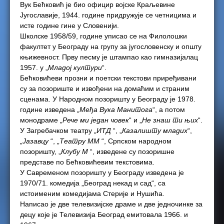
Вук Бећковић је био официр војске Краљевине
Југославије, 1944. године придружује се четницима и
исте године гине у Словенији.
Школске 1958/59, године уписао се на Филолошки
факултет у Београду на групу за југословенску и општу
књижевност. Прву песму је штампао као гимназијалац
1957. у „
Младој култури
“.
Бећковићеви прозни и поетски текстови приређивани
су за позориште и извођени на домаћим и страним
сценама. У Народном позоришту у Београду је 1978.
године изведена „
Међа Вука Манитога
“, а потом
монодраме „
Рече ми један човек
“ и „
Не знаш ти њих
“.
У Загребачком театру „
ИТД
“, „
Казалишту младих
“,
„
Јазавцу
“, „
Театру ММ
“, Српском народном
позоришту, „
Клубу М
“, изведене су позоришне
представе по Бећковићевим текстовима.
У Савременом позоришту у Београду изведена је
1970/71. комедија „Београд некад и сад“, са
истоименим комедијама Стерије и Нушића.
Написао је две телевизијске драме и две једночинке за
децу које је Телевизија Београд емитовала 1966. и