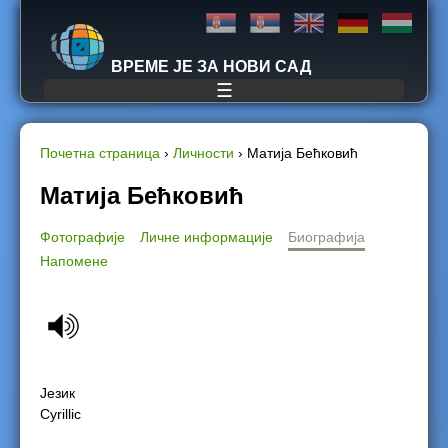
Jump to navigation
ВРЕМЕ ЈЕ ЗА НОВИ САД
☰
Почетна страница
›
Личности
›
Матија Бећковић
Y
Матија Бећковић
o
Фотографије
Личне информације
Биографија
Напомене
u
a
r
e
Језик
Cyrillic
h