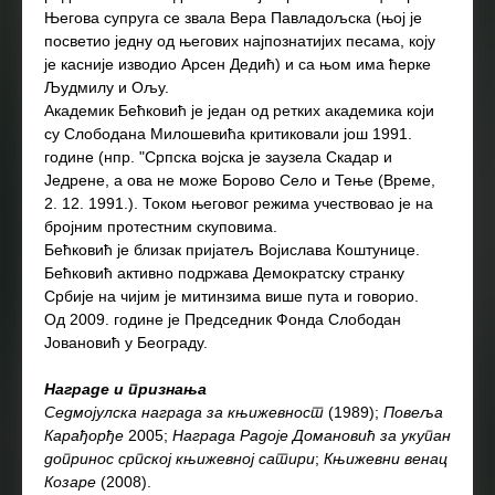
Његова супруга се звала Вера Павладољска (њој је
посветио једну од његових најпознатијих песама, коју
је касније изводио Арсен Дедић) и са њом има ћерке
Људмилу и Ољу.
Академик Бећковић је један од ретких академика који
су Слободана Милошевића критиковали још 1991.
године (нпр. "Српска војска је заузела Скадар и
Једрене, а ова не може Борово Село и Тење (Време,
2. 12. 1991.). Током његовог режима учествовао је на
бројним протестним скуповима.
Бећковић је близак пријатељ Војислава Коштунице.
Бећковић активно подржава Демократску странку
Србије на чијим је митинзима више пута и говорио.
Од 2009. године је Председник Фонда Слободан
Јовановић у Београду.
Награде и признања
Седмојулска награда за књижевност
(1989);
Повеља
Карађорђе
2005;
Награда Радоје Домановић за укупан
допринос српској књижевној сатири
;
Књижевни венац
Козаре
(2008).