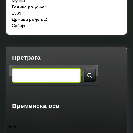
Мушки
Година рођења:
1939
Држава рођења:
Србија
Претрага
S
e
a
Временска оса
r
Min