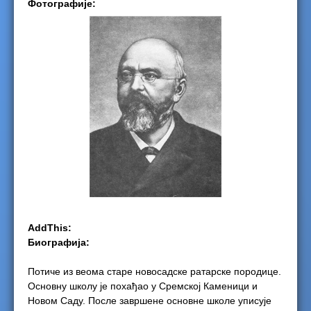
Фотографије:
e
r
e
AddThis:
Биографија:
Потиче из веома старе новосадске ратарске породице.
Основну школу је похађао у Сремској Каменици и
Новом Саду. После завршене основне школе уписује