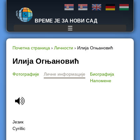
Jump to navigation
ВРЕМЕ ЈЕ ЗА НОВИ САД
☰
Почетна страница
›
Личности
›
Илија Огњановић
Y
Илија Огњановић
o
Фотографије
Личне информације
Биографија
Напомене
u
a
r
Језик
e
Cyrillic
h