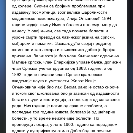
од колере. Суочен са бројним проблемима при
издавању посмртница, због велике шароликости
медицинске номенклатуре, Илија Огњановић 1894.
године издаје књигу Имена болести што смрт могу да
нанесу. У овој књизи, све тада познате болести и
узроке смрти преводи са латинског језика на српски,
мађарски и немачки. Захваљујући својој преданој
активности као лекара и књижевника добио је бројна
признања. За живота је био члан Књижевног одељења
Матице српске, члан Епархијске управе бачке, дописни
члан Српског ученог друштва од 1883. године, а од
1892. године почасни члан Српске краљевске
академије наука и уметности. Живот Илије
Огњановића није био лак. Веома рано је остао сироче
и током свог школовања био је зависан од издашности
богатих људи и институција, а понекад и од сопственог
рада. Низ година је патио од срчане слабости, а
последње три године живота боловао је од шећерне
болести, у то време неизлечиве болести. По
препоруци лекара, у лето 1900. године са породицом
одлази у аустријско купатило Добелбад на лечење.