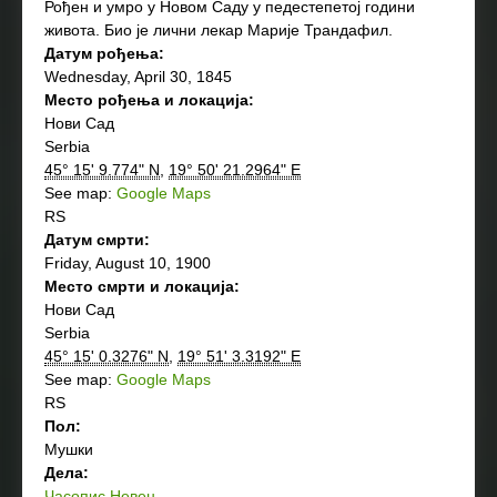
Рођен и умро у Новом Саду у педестепетој години
живота. Био је лични лекар Марије Трандафил.
Датум рођења:
Wednesday, April 30, 1845
Место рођења и локација:
Нови Сад
Serbia
45° 15' 9.774" N
,
19° 50' 21.2964" E
See map:
Google Maps
RS
Датум смрти:
Friday, August 10, 1900
Место смрти и локација:
Нови Сад
Serbia
45° 15' 0.3276" N
,
19° 51' 3.3192" E
See map:
Google Maps
RS
Пол:
Мушки
Дела:
Часопис Невен