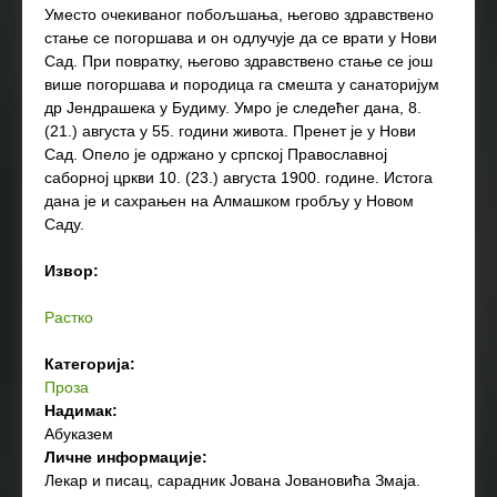
Уместо очекиваног побољшања, његово здравствено
стање се погоршава и он одлучује да се врати у Нови
Сад. При повратку, његово здравствено стање се још
више погоршава и породица га смешта у санаторијум
др Јендрашека у Будиму. Умро је следећег дана, 8.
(21.) августа у 55. години живота. Пренет је у Нови
Сад. Опело је одржано у српској Православној
саборној цркви 10. (23.) августа 1900. године. Истога
дана је и сахрањен на Алмашком гробљу у Новом
Саду.
Извор:
Растко
Категорија:
Проза
Надимак:
Абуказем
Личне информације:
Лекар и писац, сарадник Јована Јовановића Змаја.