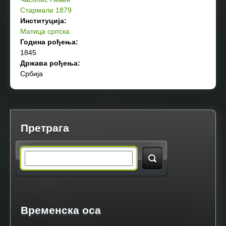
Стармали 1879
Институција:
Матица српска
Година рођења:
1845
Држава рођења:
Србија
Претрага
S
e
a
Временска оса