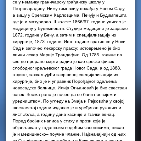
се у немачку граничарску грађанску школу у
Петроварадину. Нижу гимназију похађа у Новом Саду,
а вишу у Сремским Карловцима, Печују и Будимпешти,
где је и матурирао. Школске 1866/67. године уписао је
медицину у Будимпешти. Студије медицине је завршио
1872. године у Бечу, а затим и специјализацију из
хирургије, 1873. године. Исте године вратио се у Нови
Сад и започео лекарску праксу; истовремено је био
лични лекар Марије Трандафил. Од 1785. године па
све до преране смрти радио је као срески физик
слободног краљевског града Новог Сада, а од 1888.
године, захваљујући завршеној специјализацији из
хирургије, био је и управник Порођајног одељења
новосадске болнице. Илија Огњановић је био свестран
човек. Веома рано је почео да се бави поезијом и
уредништвом. По угледу на Змаја и Рајковића у својој
шеснаестој години издавао је и уређивао рукописни
лист Зоља, а годину дана касније и Ђачки венац.
Поред бројних написа у стиху и прози које је
објављивао у тадашњим водећим часописима, писао
је и медицинско– поучне чланке. Најзначајнији од њих
су О дифтеричној вратобољи и Како се ваља лечити