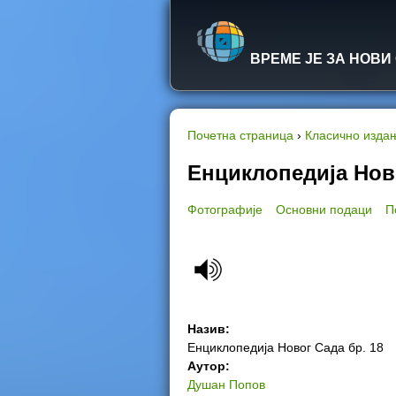
ВРЕМЕ ЈЕ ЗА НОВИ
Почетна страница
›
Класично изда
Y
Енциклопедија Ново
o
Фотографије
Основни подаци
П
u
a
r
Назив:
e
Енциклопедија Новог Сада бр. 18
Аутор:
h
Душан Попов