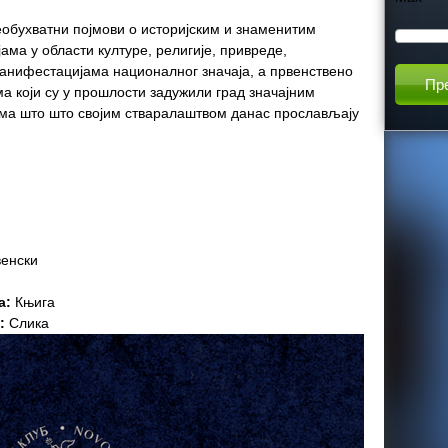
h
еобухватни појмови о историјским и знаменитим
ама у области културе, религије, привреде,
манифестацијама националног значаја, а првенствено
t
 који су у прошлости задужили град значајним
а што што својим стваралаштвом данас прослављају
h
i
s
енски
s
а:
Књига
i
а:
Слика
t
e