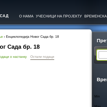
Jump to navigation
 САД
О НАМА
УЧЕСНИЦИ НА ПРОЈЕКТУ
ВРЕМЕНСКА
ње
›
Енциклопедија Новог Сада бр. 18
Пре
г Сада бр. 18
S
одаци о настанку
Остали подаци
e
a
Вре
r
Min
c
Max