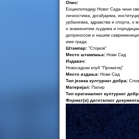
Опис:
e
Енциклопедију Новог Сада чини св
личностима, догађајима, институциј
r
урбанизма, здравства и спорта, о 
о знаменитим људима и породицама
e
доприносом и нашим савременицим
име града.
Штампар:
"Стојков"
Место штампања:
Нови Сад
Издавач:
Новосадски клуб "Прометеј"
Место издања:
Нови Сад
Тип језика културног добра:
Слов
Материјал:
Папир
Тип оригиналног културног добр
Формат(и) дигиталног документ