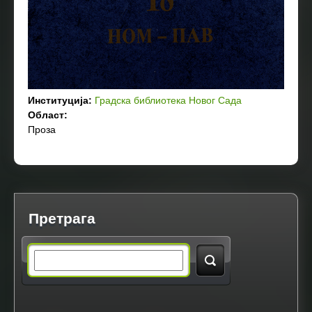
Институција:
Градска библиотека Новог Сада
Област:
Проза
Претрага
S
e