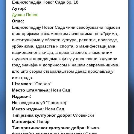
Енциклопедија Новог Сада бр. 18
e
Аутор:
Душан Попов
r
Опис:
Енциклопедију Новог Сада чини свеобухватни појмови
e
о историјским и знаменитим личностима, догађајима,
институцијама у области културе, религије, привреде,
урбанизма, здравства и спорта, о манифестацијама
националног значаја, а првенствено о знаменитим
људима и породицама који су у прошлости задужили
град значајним доприносом и нашим савременицима
што што својим стваралаштвом данас прослављају
име града.
Штампар:
"Стојков"
Место штампања:
Нови Сад
Издавач:
Новосадски клуб "Прометеј"
Место издања:
Нови Сад
Тип језика културног добра:
Словенски
Материјал:
Папир
Тип оригиналног културног добра:
Књига