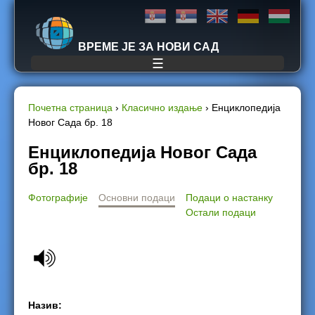
Jump to navigation
ВРЕМЕ ЈЕ ЗА НОВИ САД
☰
Почетна страница
›
Класично издање
›
Енциклопедија
Новог Сада бр. 18
Y
Енциклопедија Новог Сада
o
бр. 18
u
Фотографије
Основни подаци
Подаци о настанку
Остали подаци
a
r
e
h
Назив: