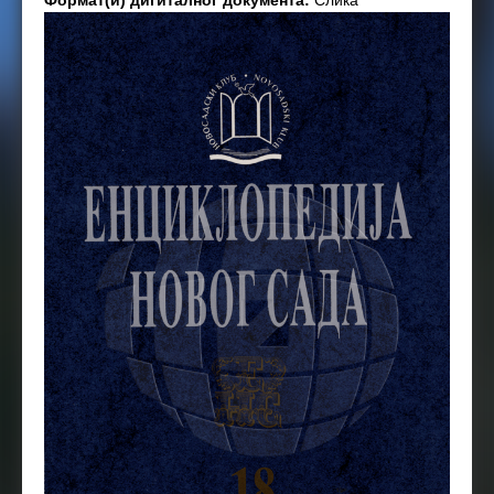
Формат(и) дигиталног документа:
Слика